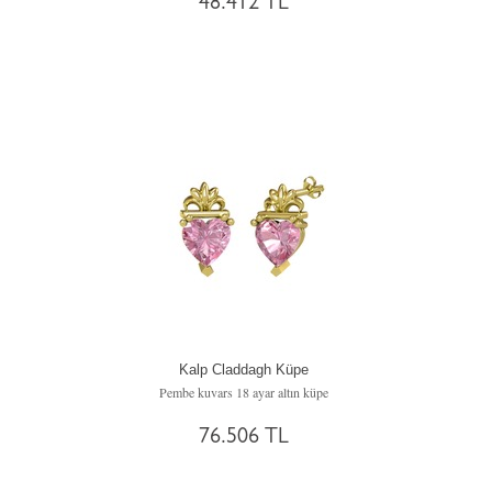
48.412 TL
Kalp Claddagh Küpe
Pembe kuvars 18 ayar altın küpe
76.506 TL