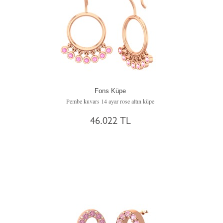
Fons Küpe
Pembe kuvars 14 ayar rose altın küpe
46.022 TL