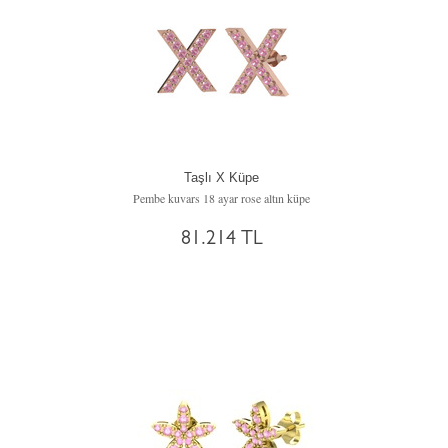
Taşlı X Küpe
Pembe kuvars 18 ayar rose altın küpe
81.214 TL