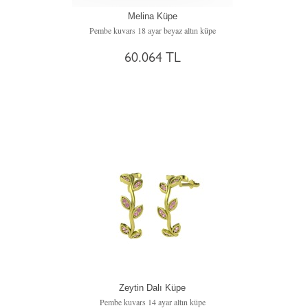
Melina Küpe
Pembe kuvars 18 ayar beyaz altın küpe
60.064 TL
Zeytin Dalı Küpe
Pembe kuvars 14 ayar altın küpe