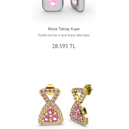
Moria Tektaş Kupe
Pembe kuvars 8 ayar beyaz altın küpe
28.593 TL