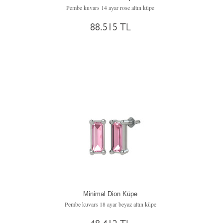
Pembe kuvars 14 ayar rose altın küpe
88.515 TL
Minimal Dion Küpe
Pembe kuvars 18 ayar beyaz altın küpe