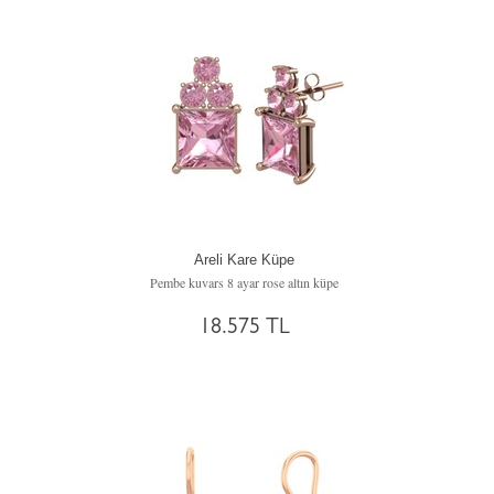
Areli Kare Küpe
Pembe kuvars 8 ayar rose altın küpe
18.575 TL