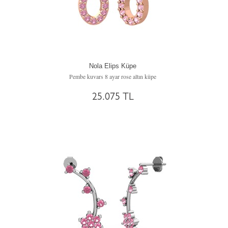
Nola Elips Küpe
Pembe kuvars 8 ayar rose altın küpe
25.075 TL