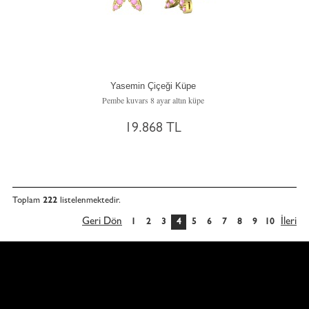
Yasemin Çiçeği Küpe
Pembe kuvars 8 ayar altın küpe
19.868 TL
Toplam
222
listelenmektedir.
Geri Dön
İleri
1
2
3
4
5
6
7
8
9
10