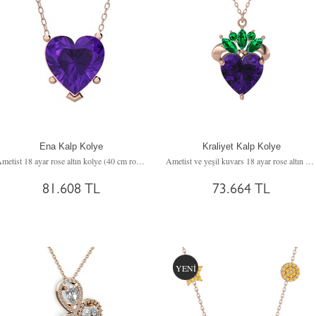
Ena Kalp Kolye
Kraliyet Kalp Kolye
Ametist 18 ayar rose altın kolye (40 cm rose altın rolo zincir)
Ametist ve yeşil kuvars 18 ayar rose altın kolye (40 cm rose altın rolo zincir)
81.608 TL
73.664 TL
YENİ