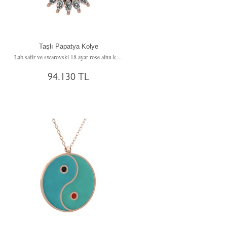
Taşlı Papatya Kolye
Lab safir ve swarovski 18 ayar rose altın kolye (40 cm rose altın rolo zincir)
94.130 TL