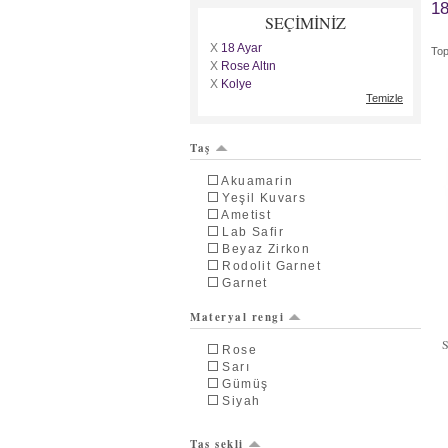
18
SEÇİMİNİZ
X
18 Ayar
To
X
Rose Altın
X
Kolye
Temizle
Taş
Akuamarin
Yeşil Kuvars
Ametist
Lab Safir
Beyaz Zirkon
Rodolit Garnet
Garnet
Pembe Kuvars
Materyal rengi
Siyah Zirkon
Dumanlı Kuvars
Rose
Swarovski
Sarı
Sitrin
Gümüş
Peridot
Siyah
Pırlanta
Kök Zümrüt
Kök Yakut
Taş şekli