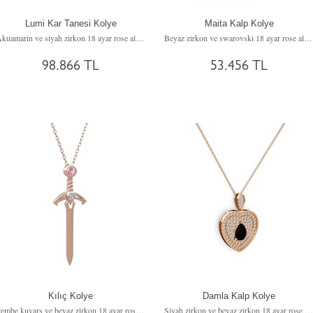
Lumi Kar Tanesi Kolye
Maita Kalp Kolye
Akuamarin ve siyah zirkon 18 ayar rose altın kolye (40 cm rose altın rolo zincir)
Beyaz zirkon ve swarovski 18 ayar rose altın kolye (40 cm rose altın rolo zincir)
98.866 TL
53.456 TL
Kılıç Kolye
Damla Kalp Kolye
Pembe kuvars ve beyaz zirkon 18 ayar rose altın kolye (40 cm rose altın rolo zincir)
Siyah zirkon ve beyaz zirkon 18 ayar rose altın kolye (40 cm rose altın rolo zincir)