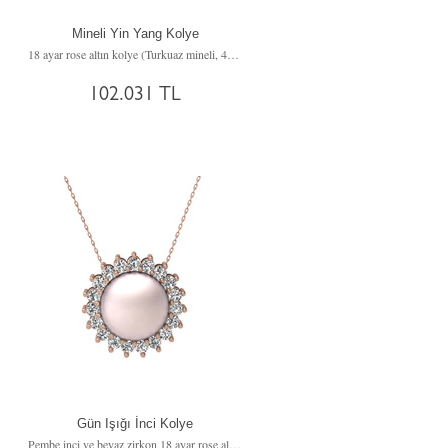
Mineli Yin Yang Kolye
18 ayar rose altın kolye (Turkuaz mineli, 40 cm rose altın rolo zincir)
102.031 TL
Gün Işığı İnci Kolye
Pembe inci ve beyaz zirkon 18 ayar rose altın kolye (40 cm rose altın rolo zincir)