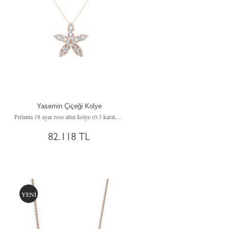
Yasemin Çiçeği Kolye
Pırlanta 18 ayar rose altın kolye (0.3 karat, 40 cm rose altın rolo zincir)
82.118 TL
YENİ