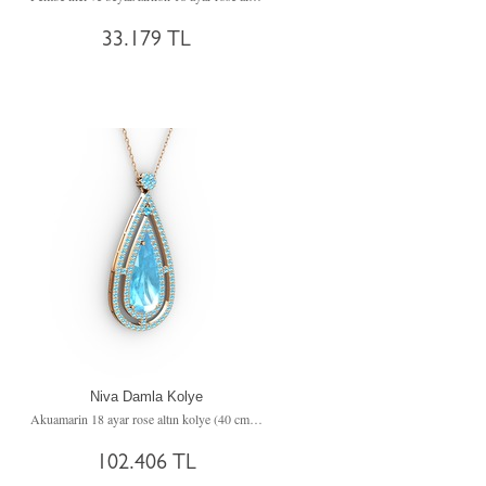
33.179 TL
Niva Damla Kolye
incir)
Akuamarin 18 ayar rose altın kolye (40 cm rose altın rolo zincir)
102.406 TL