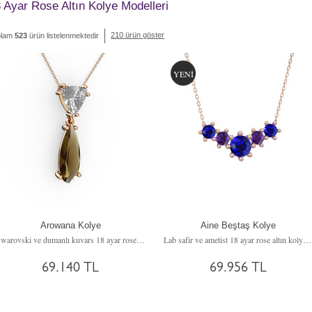
 Ayar Rose Altın Kolye Modelleri
210 ürün göster
plam
523
ürün listelenmektedir
YENİ
Arowana Kolye
Aine Beştaş Kolye
Swarovski ve dumanlı kuvars 18 ayar rose altın kolye (40 cm rose altın rolo zincir)
Lab safir ve ametist 18 ayar rose altın kolye (40 cm rose altın rolo zincir)
69.140 TL
69.956 TL