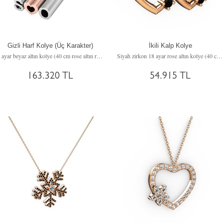
Gizli Harf Kolye (Üç Karakter)
İkili Kalp Kolye
8 ayar beyaz altın kolye (40 cm rose altın rolo zincir)
Siyah zirkon 18 ayar rose altın kolye (40 cm rose altın rolo zincir)
163.320 TL
54.915 TL