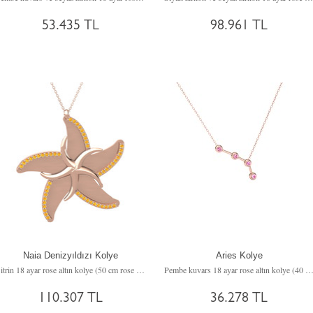
53.435 TL
98.961 TL
Naia Denizyıldızı Kolye
Aries Kolye
Sitrin 18 ayar rose altın kolye (50 cm rose altın rolo zincir)
Pembe kuvars 18 ayar rose altın kolye (40 cm rose altın rolo z
110.307 TL
36.278 TL