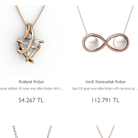
Kraliyet Kolye
İncili Sonsuzluk Kolye
Beyaz zirkon 18 ayar rose altın kolye (40 cm rose altın rolo zincir)
Inci 18 ayar rose altın kolye (40 cm rose altın rolo zincir)
54.267 TL
112.791 TL