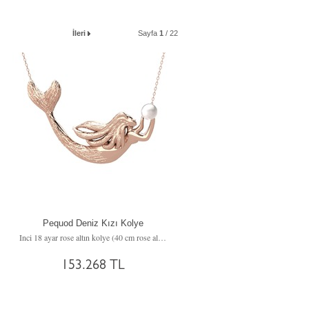
İleri
Sayfa
1
/ 22
Pequod Deniz Kızı Kolye
Inci 18 ayar rose altın kolye (40 cm rose altın rolo zincir)
153.268 TL