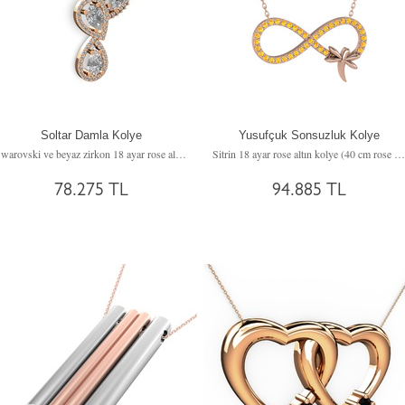
Soltar Damla Kolye
Yusufçuk Sonsuzluk Kolye
Swarovski ve beyaz zirkon 18 ayar rose altın kolye (40 cm rose altın rolo zincir)
Sitrin 18 ayar rose altın kolye (40 cm rose altın rolo zincir)
78.275 TL
94.885 TL