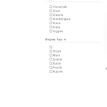
Siyah İnci
İnci
Yuvarlak
Pembe İnci
Oval
Elmas
Damla
Dikdörtgen
Kare
Kalp
Üçgen
Doğum Taşı
Ocak
Mart
Şubat
Eylül
Aralık
Kasım
Ağustos
Nisan
Temmuz
Mayıs
Haziran