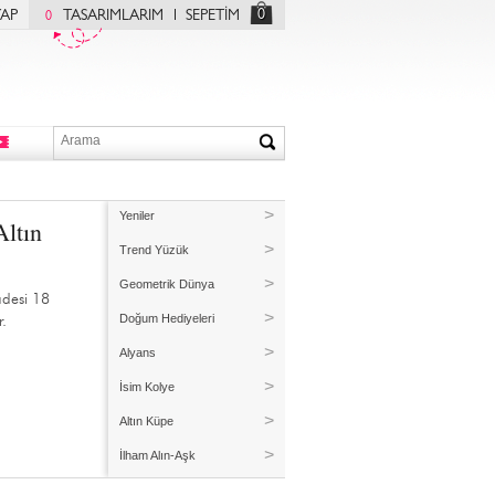
0
YAP
TASARIMLARIM
SEPETİM
0
Yeniler
Altın
Trend Yüzük
Geometrik Dünya
fadesi 18
Doğum Hediyeleri
r.
Alyans
İsim Kolye
Altın Küpe
İlham Alın-Aşk
Kişiye Özel Üretim