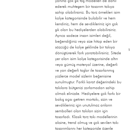
yanına çok şık taş modelleri de dâhil
ederek muhteşem bir tasarım takıya
sahip olabilirsiniz. Bu tarz örnekleri isim
kolye kategorisinde bulabilir ve hem
kendiniz, hem de sevdikleriniz için çok
şık olan bu hediyelerden alabilirsiniz.
Ayrıca sadece insan isimleri değil,
beğendiğiniz veya size hitap eden bir
sözcüğü de kolye şeklinde bir takıya
dönüştürerek fark yaratabilirsiniz. Sitede
yer alan isim kolye kategorisinde altın
veya gümüş materyal üzerine, değerli
ve yarı değerli taşlar ile tasarlanmış
yüzlerce model sizlerin beğenisine
sunulmuştur. Farklı karat değerindeki bu
takılara bütçenizi zorlamadan sahip
olmak elinizde. Hediyelere çok farkı bir
bakış açısı getiren mortakı, sizin ve
sevdikleriniz için unutulmaz anların
sembolleri olan takıları sizin için
tasarladı. Klasik tarz takı modellerinin
aksine, trend olmuş ve çok sevilen takı
tasarımlarını her kategoride özenle