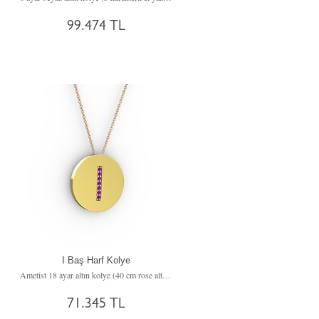
99.474 TL
I Baş Harf Kolye
Ametist 18 ayar altın kolye (40 cm rose altın rolo zincir)
71.345 TL