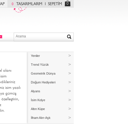
0
YAP
TASARIMLARIM
SEPETİM
0
Yeniler
Trend Yüzük
el olanı
Geometrik Dünya
 isim
vdikleriniz
Doğum Hediyeleri
niz isim yazılı
Alyans
veya gümüş
özelleştirin,
İsim Kolye
z
Altın Küpe
din.
İlham Alın-Aşk
Kişiye Özel Üretim