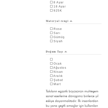
8 Ayar
18 Ayar
925K
Materyal rengi
Rose
Sarı
Gümüş
Siyah
Doğum Taşı
Ocak
Ağustos
Nisan
Aralık
Şubat
Mart
Kasım
Takıların egzotik büyüsünün muhteşem
Eylül
sanat eserlerine dönüşümü binlerce yıl
Temmuz
Mayıs
eskiye dayanmaktadır. İlk insanlardan
bu yana çeşitli amaçlar için kullanılan