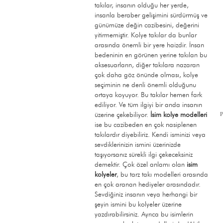
takılar, insanın olduğu her yerde,
insanla beraber gelişimini sürdürmüş ve
günümüze değin cazibesini, değerini
yitirmemiştir. Kolye takılar da bunlar
arasında önemli bir yere haizdir. İnsan
bedeninin en görünen yerine takılan bu
aksesuarların, diğer takılara nazaran
çok daha göz önünde olması, kolye
seçiminin ne denli önemli olduğunu
ortaya koyuyor. Bu takılar hemen fark
ediliyor. Ve tüm ilgiyi bir anda insanın
üzerine çekebiliyor.
İsim kolye modelleri
ise bu cazibeden en çok nasiplenen
takılardır diyebiliriz. Kendi isminizi veya
sevdiklerinizin ismini üzerinizde
taşıyorsanız sürekli ilgi çekeceksiniz
demektir. Çok özel anlamı olan
isim
kolyeler
, bu tarz takı modelleri arasında
en çok aranan hediyeler arasındadır.
Sevdiğiniz insanın veya herhangi bir
şeyin ismini bu kolyeler üzerine
yazdırabilirsiniz. Ayrıca bu isimlerin