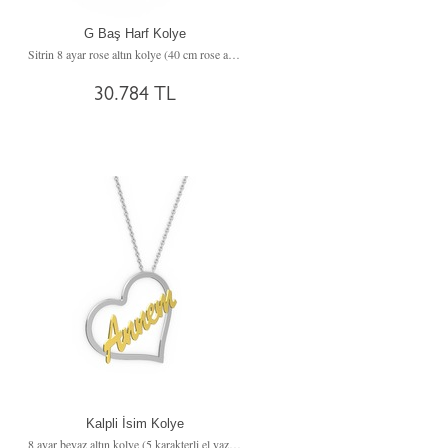
G Baş Harf Kolye
Sitrin 8 ayar rose altın kolye (40 cm rose altın rolo zincir)
30.784 TL
Kalpli İsim Kolye
8 ayar beyaz altın kolye (5 karakterli el yazısı, 40 cm beyaz altın rolo zincir)