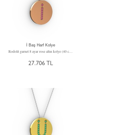
İ Baş Harf Kolye
zincir)
Rodolit garnet 8 ayar rose altın kolye (40 cm rose altın rolo zincir)
27.706 TL