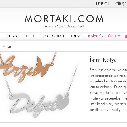
ÜYE OL
GİRİŞ 
BİLEZİK
HEDİYE
KOLEKSİYON
TREND
KİŞİYE ÖZEL ÜRETİM
m Kolye
İsim Kolye
Sizin için anlamlı ve öz
anlatmanın en şık yolu
kolyeleri kendiniz ve se
için tasarlayın. Dilediği
kolye
modelini, altın 
materyal seçenekleri ile 
ister kendinize, isterseni
sevdiklerinize hediye e