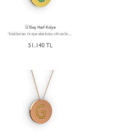
Ü Baş Harf Kolye
Yeşil kuvars 14 ayar altın kolye (40 cm beyaz altın rolo zincir)
51.140 TL