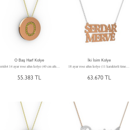
O Baş Harf Kolye
İki İsim Kolye
Peridot 14 ayar rose altın kolye (40 cm altın rolo zincir)
18 ayar rose altın kolye (11 karakterli times new roman, 40 cm beyaz altın rolo zincir)
55.383 TL
63.670 TL