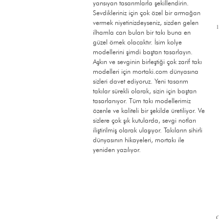
yansıyan tasarımlarla şekillendirin.
Sevdikleriniz için çok özel bir armağan
vermek niyetinizdeyseniz, sizden gelen
ilhamla can bulan bir takı buna en
güzel örnek olacaktır. İsim kolye
modellerini şimdi baştan tasarlayın.
Aşkın ve sevginin birleştiği çok zarif takı
modelleri için mortaki.com dünyasına
sizleri davet ediyoruz. Yeni tasarım
takılar sürekli olarak, sizin için baştan
tasarlanıyor. Tüm takı modellerimiz
özenle ve kaliteli bir şekilde üretiliyor. Ve
sizlere çok şık kutularda, sevgi notları
iliştirilmiş olarak ulaşıyor. Takıların sihirli
dünyasının hikayeleri, mortakı ile
yeniden yazılıyor.