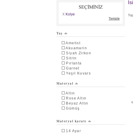
İs
SEÇİMİNİZ
X
Kolye
To
Temizle
Taş
Ametist
Akuamarin
Siyah Zirkon
Sitrin
Pırlanta
Garnet
Yeşil Kuvars
Lab Safir
Materyal
Peridot
Pembe Kuvars
Altın
Rodolit Garnet
Rose Altın
Dumanlı Kuvars
Beyaz Altın
Swarovski
Gümüş
Beyaz Zirkon
Kök Zümrüt
Kök Yakut
Materyal karatı
14 Ayar