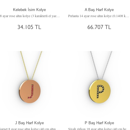
Kelebek İsim Kolye
A Baş Harf Kolye
18 ayar rose altın kolye (3 karakterli el yazısı, 40 cm rose altın rolo zincir)
Pırlanta 14 ayar rose altın kolye (0.1408 karat, 40 cm altın rolo zincir)
34.105 TL
66.707 TL
J Baş Harf Kolye
P Baş Harf Kolye
Garnet 8 ayar rose altın kolye (40 cm altın rolo zincir)
Siyah zirkon 18 ayar altın kolye (40 cm beyaz altın rolo zincir)