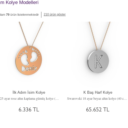
im Kolye Modelleri
210 ürün göster
plam
79
ürün listelenmektedir
İlk Adım İsim Kolye
K Baş Harf Kolye
925 ayar rose altın kaplama gümüş kolye (40 cm gümüş rolo zincir)
Swarovski 18 ayar beyaz altın kolye (40 cm rose altın rolo zincir)
6.336 TL
65.652 TL