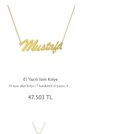
El Yazılı İsim Kolye
18 ayar altın kolye (7 karakterli el yazısı, 40 cm altın rolo zincir)
47.503 TL