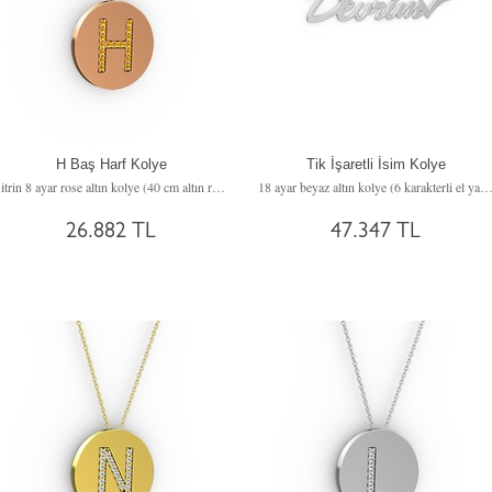
H Baş Harf Kolye
Tik İşaretli İsim Kolye
Sitrin 8 ayar rose altın kolye (40 cm altın rolo zincir)
18 ayar beyaz altın kolye (6 karakterli el yazısı, 40 cm rose altın rolo 
26.882 TL
47.347 TL