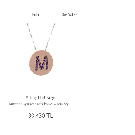
İleri
Sayfa
1
/ 4
M Baş Harf Kolye
Ametist 8 ayar rose altın kolye (40 cm beyaz altın rolo zincir)
30.430 TL