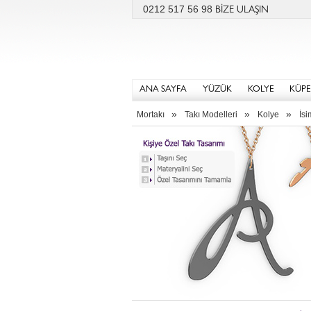
0212 517 56 98
BİZE ULAŞIN
ANA SAYFA
YÜZÜK
KOLYE
KÜPE
»
»
»
Mortakı
Takı Modelleri
Kolye
İsi