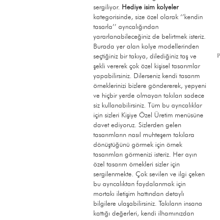
sergiliyor.
Hediye isim kolyeler
kategorisinde, size özel olarak ‘’kendin
tasarla’’ ayrıcalığından
yararlanabileceğiniz de belirtmek isteriz.
Burada yer alan kolye modellerinden
seçtiğiniz bir takıya, dilediğiniz taş ve
şekli vererek çok özel kişisel tasarımlar
yapabilirsiniz. Dilerseniz kendi tasarım
örneklerinizi bizlere göndererek, yepyeni
ve hiçbir yerde olmayan takıları sadece
siz kullanabilirsiniz. Tüm bu ayrıcalıklar
için sizleri Kişiye Özel Üretim menüsüne
davet ediyoruz. Sizlerden gelen
tasarımların nasıl muhteşem takılara
dönüştüğünü görmek için örnek
tasarımları görmenizi isteriz. Her ayın
özel tasarım örnekleri sizler için
sergilenmekte. Çok sevilen ve ilgi çeken
bu ayrıcalıktan faydalanmak için
mortakı iletişim hattından detaylı
bilgilere ulaşabilirsiniz. Takıların insana
kattığı değerleri, kendi ilhamınızdan