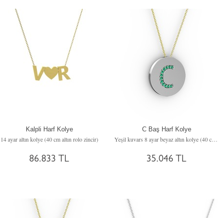
Kalpli Harf Kolye
C Baş Harf Kolye
14 ayar altın kolye (40 cm altın rolo zincir)
Yeşil kuvars 8 ayar beyaz altın kolye (40 cm altın rolo zincir)
86.833 TL
35.046 TL