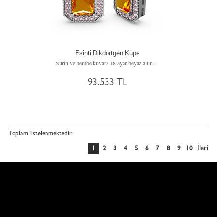
Esinti Dikdörtgen Küpe
Sitrin ve pembe kuvars 18 ayar beyaz altın küpe
93.533 TL
Toplam
listelenmektedir.
İleri
1
2
3
4
5
6
7
8
9
10