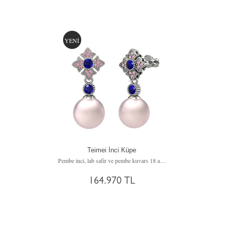
YENİ
Teimei İnci Küpe
Pembe inci, lab safir ve pembe kuvars 18 ayar beyaz altın küpe
164.970 TL