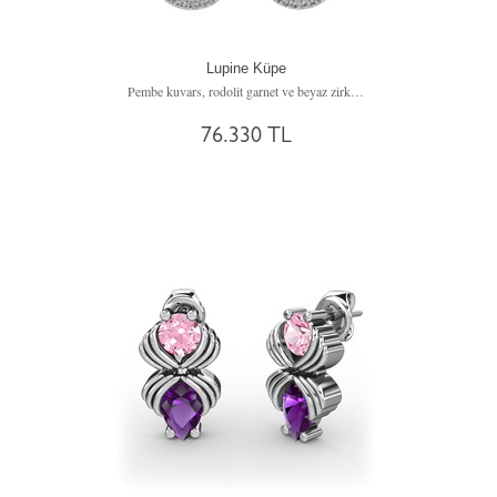
Lupine Küpe
Pembe kuvars, rodolit garnet ve beyaz zirkon 8 ayar beyaz altın küpe
76.330 TL