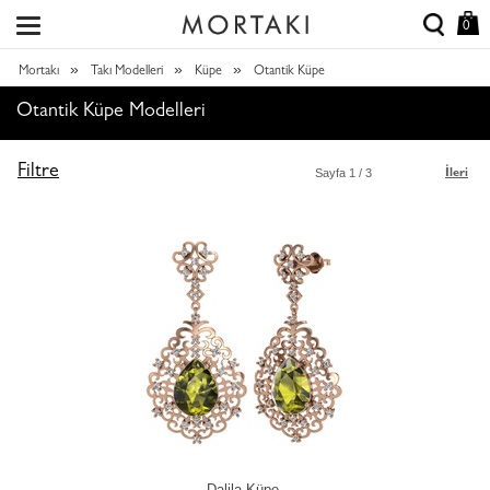
0
»
»
»
Mortakı
Takı Modelleri
Küpe
Otantik Küpe
Otantik Küpe Modelleri
Filtre
Sayfa
1
/ 3
İleri
Dalila Küpe