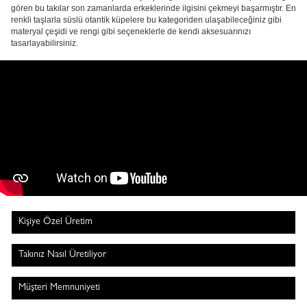
gören bu takılar son zamanlarda erkeklerinde ilgisini çekmeyi başarmıştır. En
renkli taşlarla süslü otantik küpelere bu kategoriden ulaşabileceğiniz gibi
materyal çeşidi ve rengi gibi seçeneklerle de kendi aksesuarınızı
tasarlayabilirsiniz.
Kişiye Özel Üretim
Takınız Nasıl Üretiliyor
Müşteri Memnuniyeti