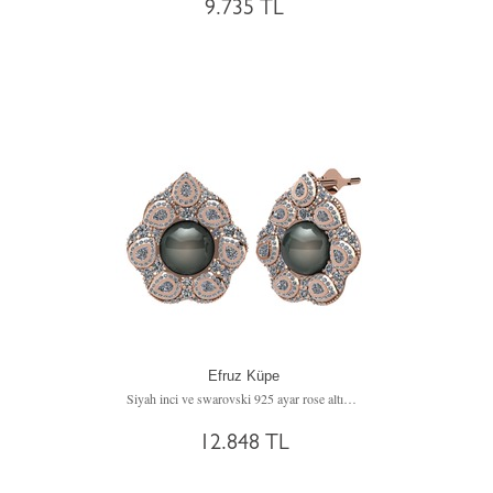
9.735 TL
Efruz Küpe
Siyah inci ve swarovski 925 ayar rose altın kaplama gümüş küpe
12.848 TL