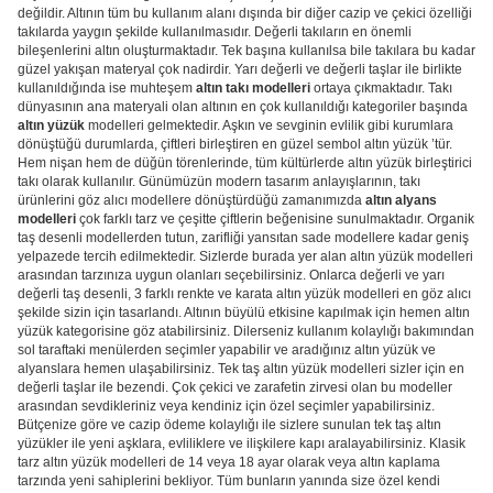
değildir. Altının tüm bu kullanım alanı dışında bir diğer cazip ve çekici özelliği
takılarda yaygın şekilde kullanılmasıdır. Değerli takıların en önemli
bileşenlerini altın oluşturmaktadır. Tek başına kullanılsa bile takılara bu kadar
güzel yakışan materyal çok nadirdir. Yarı değerli ve değerli taşlar ile birlikte
kullanıldığında ise muhteşem
altın takı modelleri
ortaya çıkmaktadır. Takı
dünyasının ana materyali olan altının en çok kullanıldığı kategoriler başında
altın yüzük
modelleri gelmektedir. Aşkın ve sevginin evlilik gibi kurumlara
dönüştüğü durumlarda, çiftleri birleştiren en güzel sembol altın yüzük ’tür.
Hem nişan hem de düğün törenlerinde, tüm kültürlerde altın yüzük birleştirici
takı olarak kullanılır. Günümüzün modern tasarım anlayışlarının, takı
ürünlerini göz alıcı modellere dönüştürdüğü zamanımızda
altın alyans
modelleri
çok farklı tarz ve çeşitte çiftlerin beğenisine sunulmaktadır. Organik
taş desenli modellerden tutun, zarifliği yansıtan sade modellere kadar geniş
yelpazede tercih edilmektedir. Sizlerde burada yer alan altın yüzük modelleri
arasından tarzınıza uygun olanları seçebilirsiniz. Onlarca değerli ve yarı
değerli taş desenli, 3 farklı renkte ve karata altın yüzük modelleri en göz alıcı
şekilde sizin için tasarlandı. Altının büyülü etkisine kapılmak için hemen altın
yüzük kategorisine göz atabilirsiniz. Dilerseniz kullanım kolaylığı bakımından
sol taraftaki menülerden seçimler yapabilir ve aradığınız altın yüzük ve
alyanslara hemen ulaşabilirsiniz. Tek taş altın yüzük modelleri sizler için en
değerli taşlar ile bezendi. Çok çekici ve zarafetin zirvesi olan bu modeller
arasından sevdikleriniz veya kendiniz için özel seçimler yapabilirsiniz.
Bütçenize göre ve cazip ödeme kolaylığı ile sizlere sunulan tek taş altın
yüzükler ile yeni aşklara, evliliklere ve ilişkilere kapı aralayabilirsiniz. Klasik
tarz altın yüzük modelleri de 14 veya 18 ayar olarak veya altın kaplama
tarzında yeni sahiplerini bekliyor. Tüm bunların yanında size özel kendi