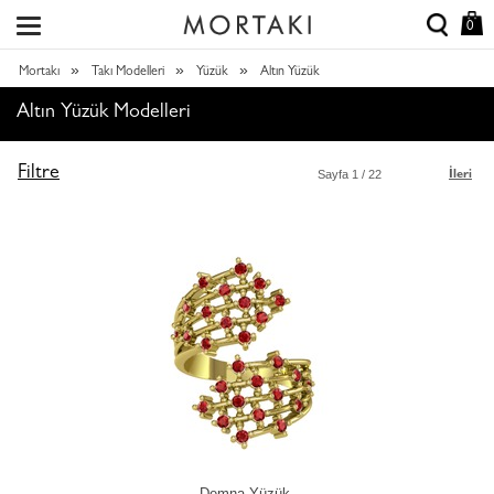
0
»
»
»
Mortakı
Takı Modelleri
Yüzük
Altın Yüzük
Altın Yüzük Modelleri
Filtre
Sayfa
1
/ 22
İleri
Demna Yüzük