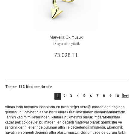
Marvella Ok Yüzük
18 ayar altın yüzük
73.028 TL
Toplam
513
listelenmektedir.
İleri
1
2
3
4
5
6
7
8
9
10
Altının tarih boyunca insanların en fazla değer verdiği madenlerin başında
gelmesi, bu cevherin az ve kısıtlı olarak üretilmesinden kaynaklanmaktadır.
Tarihin kadim milletlerinden, kıtalara hükmetmiş büyük imparatorluklara
kadar pek çok devlet bu madeni en değerli materyal olarak görmüşler ve
zenginliklerini ellerinde bulunan altın ile değerlendirilmişlerdir. Ekonomik
hayatın en önemli değerini altın oluşturmuştur. Günümüzde de durum farklı