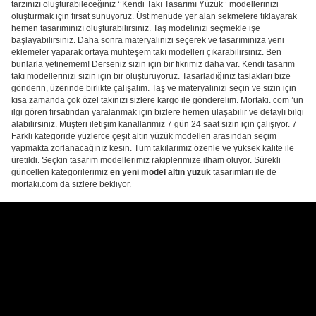
tarzınızı oluşturabileceğiniz ‘’Kendi Takı Tasarımı Yüzük’’ modellerinizi
oluşturmak için fırsat sunuyoruz. Üst menüde yer alan sekmelere tıklayarak
hemen tasarımınızı oluşturabilirsiniz. Taş modelinizi seçmekle işe
başlayabilirsiniz. Daha sonra materyalinizi seçerek ve tasarımınıza yeni
eklemeler yaparak ortaya muhteşem takı modelleri çıkarabilirsiniz. Ben
bunlarla yetinemem! Derseniz sizin için bir fikrimiz daha var. Kendi tasarım
takı modellerinizi sizin için bir oluşturuyoruz. Tasarladığınız taslakları bize
gönderin, üzerinde birlikte çalışalım. Taş ve materyalinizi seçin ve sizin için
kısa zamanda çok özel takınızı sizlere kargo ile gönderelim. Mortaki. com ’un
ilgi gören fırsatından yaralanmak için bizlere hemen ulaşabilir ve detaylı bilgi
alabilirsiniz. Müşteri iletişim kanallarımız 7 gün 24 saat sizin için çalışıyor. 7
Farklı kategoride yüzlerce çeşit altın yüzük modelleri arasından seçim
yapmakta zorlanacağınız kesin. Tüm takılarımız özenle ve yüksek kalite ile
üretildi. Seçkin tasarım modellerimiz rakiplerimize ilham oluyor. Sürekli
güncellen kategorilerimiz
en yeni model altın yüzük
tasarımları ile de
mortaki.com da sizlere bekliyor.