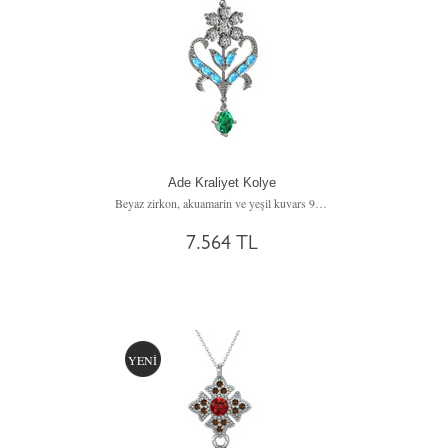
Ade Kraliyet Kolye
Beyaz zirkon, akuamarin ve yeşil kuvars 925 ayar gümüş kolye (40 cm gümüş rolo zincir)
7.564 TL
YENİ