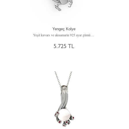
Yengeç Kolye
Yeşil kuvars ve akuamarin 925 ayar gümüş kolye (40 cm gümüş rolo zincir)
5.725 TL