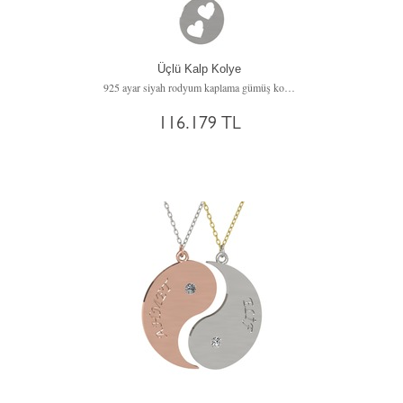
Üçlü Kalp Kolye
925 ayar siyah rodyum kaplama gümüş kolye (45 cm rose altın rolo zincir)
116.179 TL