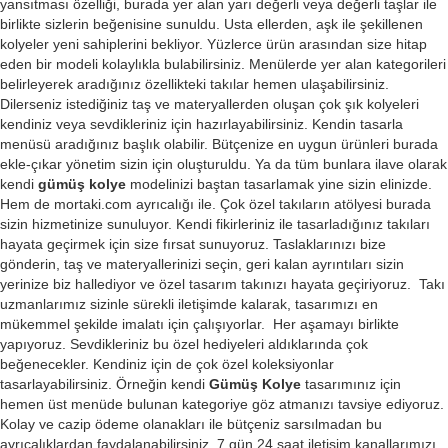
yansıtması özelliği, burada yer alan yarı değerli veya değerli taşlar ile
birlikte sizlerin beğenisine sunuldu. Usta ellerden, aşk ile şekillenen
kolyeler yeni sahiplerini bekliyor. Yüzlerce ürün arasından size hitap
eden bir modeli kolaylıkla bulabilirsiniz. Menülerde yer alan kategorileri
belirleyerek aradığınız özellikteki takılar hemen ulaşabilirsiniz.
Dilerseniz istediğiniz taş ve materyallerden oluşan çok şık kolyeleri
kendiniz veya sevdikleriniz için hazırlayabilirsiniz. Kendin tasarla
menüsü aradığınız başlık olabilir. Bütçenize en uygun ürünleri burada
ekle-çıkar yönetim sizin için oluşturuldu. Ya da tüm bunlara ilave olarak
kendi
gümüş kolye
modelinizi baştan tasarlamak yine sizin elinizde.
Hem de mortaki.com ayrıcalığı ile. Çok özel takıların atölyesi burada
sizin hizmetinize sunuluyor. Kendi fikirleriniz ile tasarladığınız takıları
hayata geçirmek için size fırsat sunuyoruz. Taslaklarınızı bize
gönderin, taş ve materyallerinizi seçin, geri kalan ayrıntıları sizin
yerinize biz hallediyor ve özel tasarım takınızı hayata geçiriyoruz. Takı
uzmanlarımız sizinle sürekli iletişimde kalarak, tasarımızı en
mükemmel şekilde imalatı için çalışıyorlar. Her aşamayı birlikte
yapıyoruz. Sevdikleriniz bu özel hediyeleri aldıklarında çok
beğenecekler. Kendiniz için de çok özel koleksiyonlar
tasarlayabilirsiniz. Örneğin kendi
Gümüş Kolye
tasarımınız için
hemen üst menüde bulunan kategoriye göz atmanızı tavsiye ediyoruz.
Kolay ve cazip ödeme olanakları ile bütçeniz sarsılmadan bu
ayrıcalıklardan faydalanabilirsiniz. 7 gün 24 saat iletişim kanallarımızı