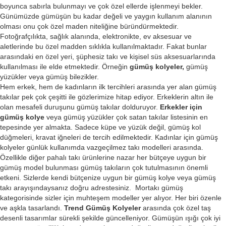
boyunca sabırla bulunmayı ve çok özel ellerde işlenmeyi bekler.
Günümüzde gümüşün bu kadar değeli ve yaygın kullanım alanının
olması onu çok özel maden niteliğine büründürmektedir.
Fotoğrafçılıkta, sağlık alanında, elektronikte, ev aksesuar ve
aletlerinde bu özel madden sıklıkla kullanılmaktadır. Fakat bunlar
arasındaki en özel yeri, şüphesiz takı ve kişisel süs aksesuarlarında
kullanılması ile elde etmektedir. Örneğin
gümüş kolyeler,
gümüş
yüzükler veya gümüş bilezikler.
Hem erkek, hem de kadınların ilk tercihleri arasında yer alan gümüş
takılar pek çok çeşitti ile gözlerimize hitap ediyor. Erkeklerin altın ile
olan mesafeli duruşunu gümüş takılar dolduruyor.
Erkekler için
gümüş kolye
veya gümüş yüzükler çok satan takılar listesinin en
tepesinde yer almakta. Sadece küpe ve yüzük değil, gümüş kol
düğmeleri, kravat iğneleri de tercih edilmektedir. Kadınlar için gümüş
kolyeler günlük kullanımda vazgeçilmez takı modelleri arasında.
Özellikle diğer pahalı takı ürünlerine nazar her bütçeye uygun bir
gümüş model bulunması gümüş takıların çok tutulmasının önemli
etkeni. Sizlerde kendi bütçenize uygun bir gümüş kolye veya gümüş
takı arayışındaysanız doğru adrestesiniz. Mortakı gümüş
kategorisinde sizler için muhteşem modeller yer alıyor. Her biri özenle
ve aşkla tasarlandı.
Trend Gümüş Kolyeler
arasında çok özel taş
desenli tasarımlar sürekli şekilde güncelleniyor. Gümüşün ışığı çok iyi