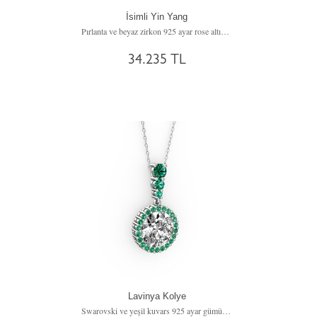
İsimli Yin Yang
Pırlanta ve beyaz zirkon 925 ayar rose altın kaplama gümüş kolye (0.06 karat, 40 cm beyaz altın rolo zincir)
34.235 TL
Lavinya Kolye
Swarovski ve yeşil kuvars 925 ayar gümüş kolye (40 cm gümüş rolo zincir)