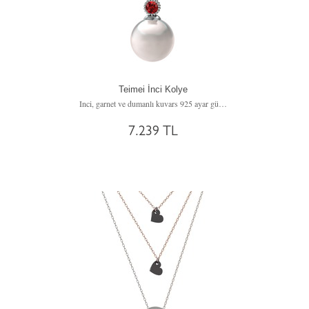
Teimei İnci Kolye
Inci, garnet ve dumanlı kuvars 925 ayar gümüş kolye (40 cm gümüş rolo zincir)
7.239 TL