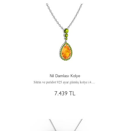
Nil Damlası Kolye
Sitrin ve peridot 925 ayar gümüş kolye (40 cm gümüş rolo zincir)
7.439 TL