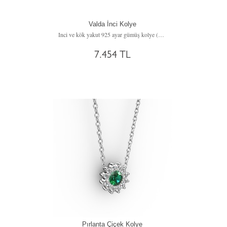
Valda İnci Kolye
Inci ve kök yakut 925 ayar gümüş kolye (40 cm gümüş rolo zincir)
7.454 TL
Pırlanta Çiçek Kolye