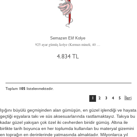
Semazen Elif Kolye
925 ayar gümüş kolye (Kırmızı mineli, 40 cm gümüş rolo zincir)
4.834 TL
Toplam
105
listelenmektedir.
İleri
1
2
3
4
5
Işığını büyülü geçmişinden alan gümüşün, en güzel işlendiği ve hayata
geçtiği eşyalara takı ve süs aksesuarlarında rastlamaktayız. Takıya bu
kadar güzel yakışan çok özel iki cevherden biridir gümüş. Altına ile
birlikte tarih boyunca en her toplumda kullanılan bu materyal gizemini
en toprağın en derinlerinde yatmasında almaktadır. Milyonlarca yıl