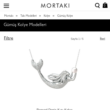
0
»
»
»
Mortakı
Takı Modelleri
Kolye
Gümüş Kolye
Gümüş Kolye Modelleri
Filtre
Sayfa
1
/ 5
İleri
Pequod Deniz Kızı Kolye