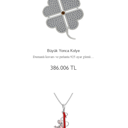
Büyük Yonca Kolye
Dumanlı kuvars ve pırlanta 925 ayar gümüş kolye (3.3 karat, 40 cm gümüş rolo zincir)
386.006 TL