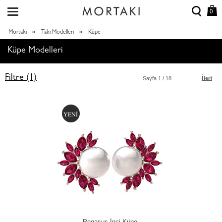
0
»
»
Mortakı
Takı Modelleri
Küpe
Küpe Modelleri
Filtre (1)
Sayfa
1
/ 18
İleri
YENİ
Pegasus İnci Küpe