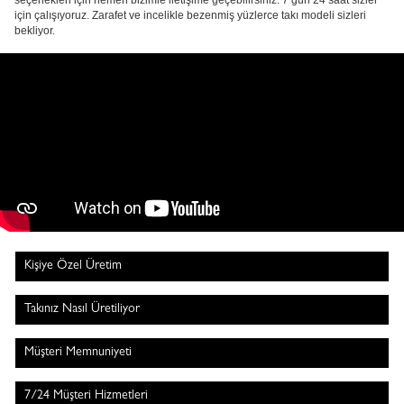
seçenekleri için hemen bizimle iletişime geçebilirsiniz. 7 gün 24 saat sizler
için çalışıyoruz. Zarafet ve incelikle bezenmiş yüzlerce takı modeli sizleri
bekliyor.
Kişiye Özel Üretim
Takınız Nasıl Üretiliyor
Müşteri Memnuniyeti
7/24 Müşteri Hizmetleri