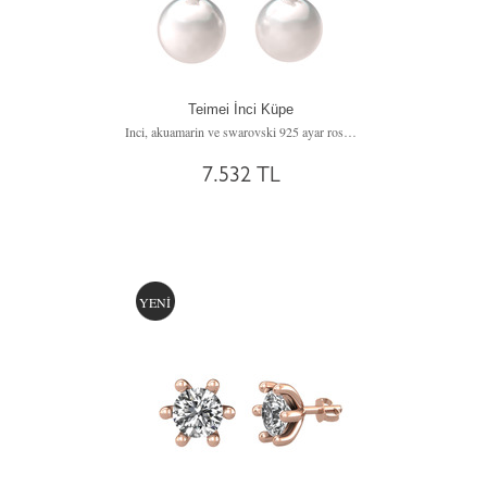
Teimei İnci Küpe
Inci, akuamarin ve swarovski 925 ayar rose altın kaplama gümüş küpe
7.532 TL
YENİ