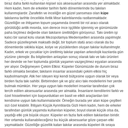
biraz daha farklı kullanılan kişisel süs aksesuarları arasında yer almaktadır.
Hem kadın, hem de erkekler tarihin farklı dönemlerinde bu takıları
kullanmışlardır. Zarafetin ve inceliğin en güzel yansıması olan
küpe
takılarına tarihte öncelikle Antik Mısır kalıntılarında rastlanmaktadır.
Güzelliğin ve ihtişamın topum yaşamında önemli bir rol aracı olarak
görüldüğü antik mısırda, son derece ince işçilikle işlenmiş ve günümüzde
paha biçilmez değerde olan takıların üretildiğini görüyoruz. Takı üretim işi
kalıcı bir sanat kolu olarak Mezopotamya Medeniyetleri arasında yapılmıştır.
Sadece güzelleşmek maksatlı değil, bir toplum statü aracı olarak da bu
dönemlerde sıklıkla küpe, kolye ve yüzüklerden oluşan takılar kullanılmıştır.
Kadın, erkek ve çocuklar için üretilmiş takılar yapılan arkeolojik kazılarda gün
yüzüne çıkmıştır. Bu bilgilerden anlaşılan sonuç olarak takı ve takı ürünleri
her devirde ve her toplumda günlük yaşamın vazgeçilmez eşyaları arasında
yer alıyor. Değişmeyen Çekim Etkisi: Küpeler Günümüzde de durum biraz
farklı olmakla beraber, takıların insanlar arasındaki çekim etkisi hiç
kaybolmamıştır. Atık her isteyen kişi kendi bütçesine uygun olarak bir veya
birden fazla takı sahibi. Birbirinden şık ve göz alıcı takı modellerini her yerde
bulmak mümkün. Her yaşa uygun takı modelleri insanlar tarafından çok
tercih edilen aksesuarlar arasında yer almakta. İnsanların kendilerini farklı ve
özel hissetmeleri için başvurdukları en basit ve etkili araçlardan biri
kendisine uygun takı kullanmalarıdır. Örneğin burada yer alan küpe çeşitleri
sizi özel kılabilir. İhtişam Küçük Ayrıntılarda Gizli Hem kadın, hem de erkeler
tarafından günlük yaşamda kullanılan küpeler, boyut olarak küçük olsa da,
yaydığı etki çok büyük oluyor. Küpeler en fazla fark edilen takılardan biridir.
Her ortamda kullanabileceğiniz bu küçük aksesuarlar göze çarpan etki
yaymaktadır. Güzelliğe güzellik katan takılar arasında küpeleri ilk sıraya