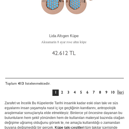
Lida Altıgen Küpe
Akuamarin 8 ayar rose altın küpe
42.612 TL
Toplam
413
listelenmektedir.
İleri
1
2
3
4
5
6
7
8
9
10
Zarafet ve İncelik Bu Küpelerde Tarihi insanlık kadar eski olan takı ve süs
eşyalarını insan yaşamıyla nasıl iç içe geçtiğinin kanıtlarını, antropolojik
araştırmalar sonuçlarıyla elde etmekteyiz. Binlerce yıl öncesine dayanan bu
buluntuların hem şekil yönünden hem de kullanılan materyal bazında olağan
değişime uğramış olduğunu görsek te, ne amaçla kullanıldığı o zamandan
buyana değişmediği bir gerçek.
Küpe takı çeşitleri
tüm takılar içerisinde