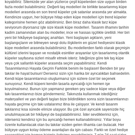
koyabiliriz. Sitemizde yer alan yüzlerce çeşit küpelerden size uygun birden
fazla model bulabilirsiniz. Değerli taş modelleri ile birlikte tasarlanmış küpe
modelleri arasında en son
trend küpeler
çok satanlar arasında yer almakta.
Kendinize uygun, her bütçeye hitap eden küpe modelleri için trend küpeler
kategorisine hemen göz atabilirsiniz. Ben biraz daha klasik tarz küpe
seviyorum diyorsanız işte size klasik küpe modelleri. Tasarım ilhamını tarihin
kadim zamanından alan bu modeller, ince ve hassas işçilikle üretildi. Her biri
yeni bir hikâyeye başlangıç anahtarı. Yeni başlayan aşkların, yeni
başlangıçların ve bitmeyen sevgi dolu ilişkilerin en güzel hediyesini
klasik
küpe
modelleri arasında bulabilirsiniz. Bu modellerden farklı olarak geçmişin
kültürel izlerini taşıyan ve nostaljik esintiler arayanlar için tasarlanmış
otantik
küpeler
sayfasına sizleri misafir etmek isteriz. İsteğinize göre tek taş küpe
veya çok sallantılı küpeler arasında seçim yapabilirsiniz. Kendi
Tasarımlarınızı Hayata Geçirin Farklılık benim ile başlasın! Benden bir şey
takılar ile hayat bulsun! Derseniz sizin için harika bir ayrıcalıktan bahsedelim.
Kendi küpe tasarımlarınızı oluşturmanız için sizlere özel bir seçenek
sunuyoruz. Kendi küpeni kendin tasarla ayrıcalığı için hemen işe
koyulmalısınız. Bunun için yapmanız gereken şey sadece küpe veya diğer
takı tasarımlarınızı bize göndermeniz. Takınızda kullanmak istediğiniz
materyalleri ve yarı değerli taşları bize bildirdikten sonra sizin tasarımlarınızı
hayata geçirme için takı ustalarımız itina ile çalışıyor. Ve kendi tasarım
takılarınız kısa sürede elinize ulaşıyor. Bu çok özel ayrıcalık sayenizde hiç
unutulmayacak bir hikâyeyi de başlatabilirsiniz. İster sevdikleriniz için,
isterseniz kendiniz için bu ayrıcalığı hemen kullanabilirsiniz. Yıllar boyu
özenle kullanılacak olan bu takılar sizden gelen ilhamla can bulacak. Her
bütçeye uygun kolay ödeme avantajları da işin cabası. Farklı ve özel hediye