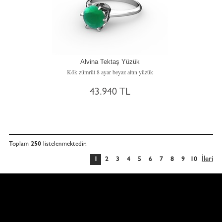
Alvina Tektaş Yüzük
Kök zümrüt 8 ayar beyaz altın yüzük
43.940 TL
Toplam
250
listelenmektedir.
İleri
1
2
3
4
5
6
7
8
9
10