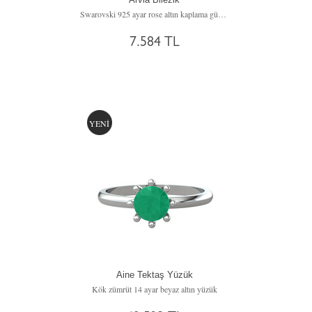
Swarovski 925 ayar rose altın kaplama gümüş bilezik (40 cm gümüş rolo zincir)
7.584 TL
YENİ
Aine Tektaş Yüzük
Kök zümrüt 14 ayar beyaz altın yüzük