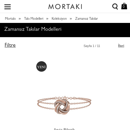
0
»
»
»
Mortakı
Takı Modelleri
Koleksiyon
Zamansız Takılar
Zamansız Takılar Modelleri
Filtre
Sayfa
1
/ 11
İleri
YENİ
Arvia Bilezik