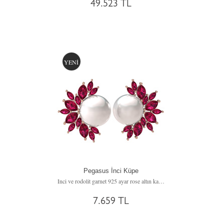
49.523 TL
YENİ
Pegasus İnci Küpe
Inci ve rodolit garnet 925 ayar rose altın kaplama gümüş küpe
7.659 TL