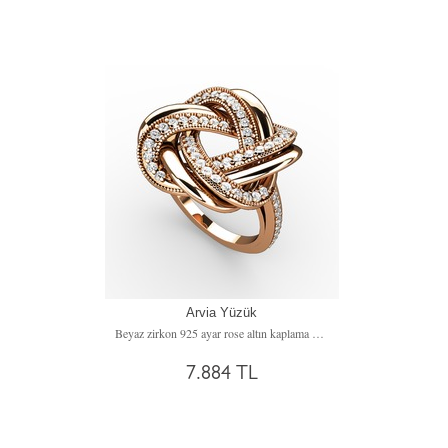
Arvia Yüzük
Beyaz zirkon 925 ayar rose altın kaplama gümüş yüzük
7.884 TL