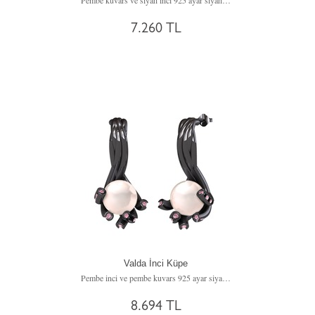
Pembe kuvars ve siyah inci 925 ayar siyah rodyum kaplama gümüş küpe
7.260 TL
Valda İnci Küpe
Pembe inci ve pembe kuvars 925 ayar siyah rodyum kaplama gümüş küpe
8.694 TL