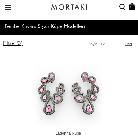
0
Pembe Kuvars Siyah Küpe Modelleri
Filtre (3)
Sayfa
1
/ 2
İleri
Ladonna Küpe