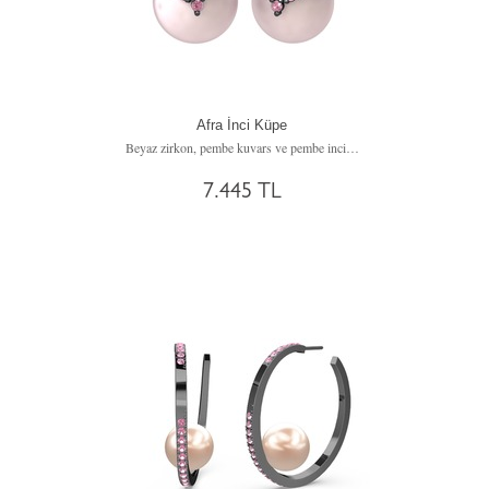
Afra İnci Küpe
Beyaz zirkon, pembe kuvars ve pembe inci 925 ayar siyah rodyum kaplama gümüş küpe
7.445 TL