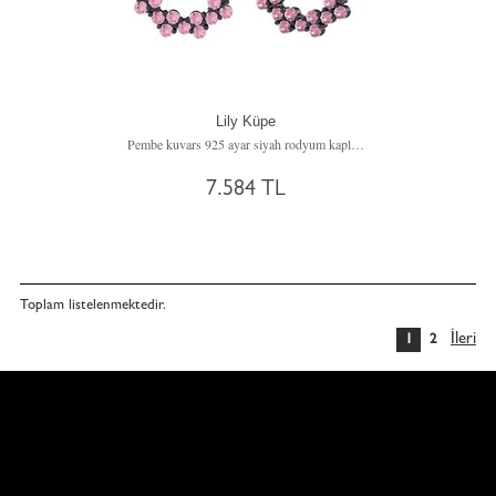
Lily Küpe
Pembe kuvars 925 ayar siyah rodyum kaplama gümüş küpe
7.584 TL
Toplam
listelenmektedir.
İleri
1
2