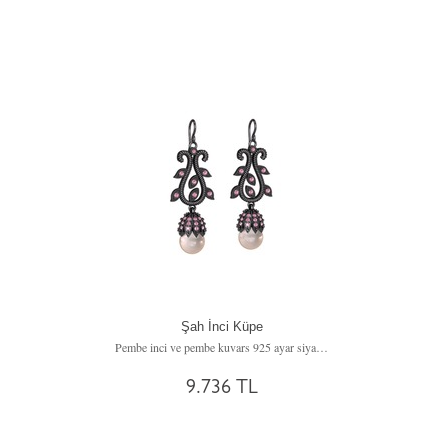
Şah İnci Küpe
Pembe inci ve pembe kuvars 925 ayar siyah rodyum kaplama gümüş küpe
9.736 TL