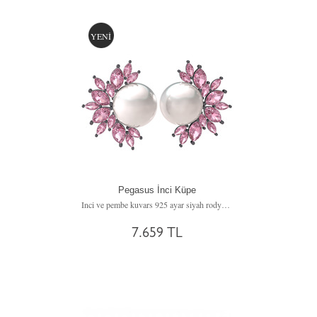
YENİ
Pegasus İnci Küpe
Inci ve pembe kuvars 925 ayar siyah rodyum kaplama gümüş küpe
7.659 TL