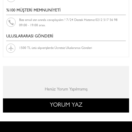
%100 MÜŞTERİ MEMNUNİYETİ
Bize email atın anında cevaplayalım ! 7/24 Destek Hattımız 0212 517 56 98
09:00 - 19:00 arası.
ULUSLARARASI GÖNDERİ
1500 TL üstü alışverişlerde Ücretsiz Uluslararası Gönderi
Henüz Yorum Yapılmamış
YORUM YAZ