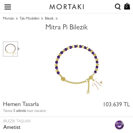
0
»
»
»
Mortakı
Takı Modelleri
Bilezik
Mitra Pi Bilezik
Hemen Tasarla
103.639 TL
Takınız
5 adımda
hazır olacaktır
BILEZIK TAŞLARI
Ametist