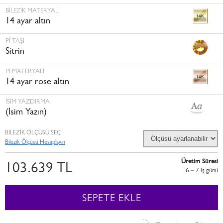
BILEZIK MATERYALI
14 ayar altın
PI TAŞI
Sitrin
PI MATERYALI
14 ayar rose altın
İSİM YAZDIRMA
(İsim Yazın)
BİLEZİK ÖLÇÜSÜ SEÇ
Bilezik Ölçüsü Hesaplayın
Üretim Süresi
103.639 TL
6 – 7 i̇ş günü
SEPETE EKLE