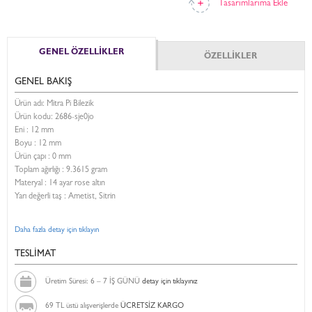
Tasarımlarıma Ekle
GENEL ÖZELLİKLER
ÖZELLİKLER
GENEL BAKIŞ
Ürün adı: Mitra Pi Bilezik
Ürün kodu:
2686-sje0jo
Eni :
12 mm
Boyu :
12 mm
Ürün çapı : 0 mm
Toplam ağırlığı : 9.3615 gram
Materyal : 14 ayar rose altın
Yarı değerli taş : Ametist, Sitrin
Daha fazla detay için tıklayın
TESLİMAT
Üretim Süresi: 6 – 7 İŞ GÜNÜ
detay için tıklayınız
69 TL üstü alışverişlerde
ÜCRETSİZ KARGO