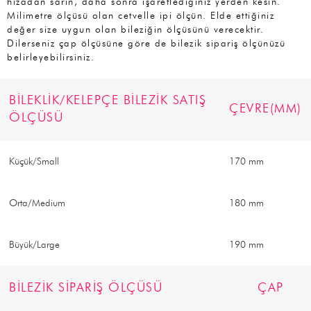
hizadan sarın, daha sonra işaretlediğiniz yerden kesin.
Milimetre ölçüsü olan cetvelle ipi ölçün. Elde ettiğiniz
değer size uygun olan bileziğin ölçüsünü verecektir.
Dilerseniz çap ölçüsüne göre de bilezik sipariş ölçünüzü
belirleyebilirsiniz.
BİLEKLİK/KELEPÇE BİLEZİK SATIŞ
ÇEVRE(MM)
ÖLÇÜSÜ
Küçük/Small
170 mm
Orta/Medium
180 mm
Büyük/Large
190 mm
BİLEZİK SİPARİŞ ÖLÇÜSÜ
ÇAP