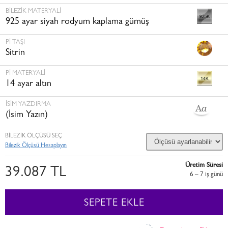
BILEZIK MATERYALI
925 ayar siyah rodyum kaplama gümüş
PI TAŞI
Sitrin
PI MATERYALI
14 ayar altın
İSİM YAZDIRMA
(İsim Yazın)
BİLEZİK ÖLÇÜSÜ SEÇ
Bilezik Ölçüsü Hesaplayın
Üretim Süresi
39.087 TL
6 – 7 i̇ş günü
SEPETE EKLE