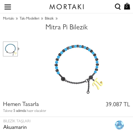
0
»
»
»
Mortakı
Takı Modelleri
Bilezik
Mitra Pi Bilezik
Hemen Tasarla
39.087 TL
Takınız
5 adımda
hazır olacaktır
BILEZIK TAŞLARI
Akuamarin