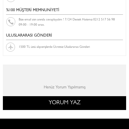
%100 MÜŞTERİ MEMNUNİYETİ
Bize email atın anında cevaplayalım ! 7/24 Destek Hattımız 0212 517 56 98
09:00 - 19:00 arası.
ULUSLARARASI GÖNDERİ
1500 TL üstü alışverişlerde Ücretsiz Uluslararası Gönderi
Henüz Yorum Yapılmamış
YORUM YAZ