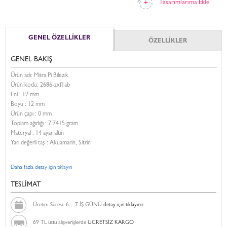
Tasarımlarıma Ekle
GENEL ÖZELLİKLER
ÖZELLİKLER
GENEL BAKIŞ
Ürün adı: Mitra Pi Bilezik
Ürün kodu:
2686-zxf1ab
Eni :
12 mm
Boyu :
12 mm
Ürün çapı : 0 mm
Toplam ağırlığı : 7.7415 gram
Materyal : 14 ayar altın
Yarı değerli taş : Akuamarin, Sitrin
Daha fazla detay için tıklayın
TESLİMAT
Üretim Süresi: 6 – 7 İŞ GÜNÜ
detay için tıklayınız
69 TL üstü alışverişlerde
ÜCRETSİZ KARGO