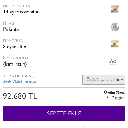
BILEZIK MATERYALI
14 ayar rose altın
PI TAŞI
Pırlanta
PI MATERYALI
8 ayar altın
İSİM YAZDIRMA
(İsim Yazın)
BİLEZİK ÖLÇÜSÜ SEÇ
Bilezik Ölçüsü Hesaplayın
Üretim Süresi
92.680 TL
6 – 7 i̇ş günü
SEPETE EKLE