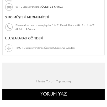
69 TL üstü alışverişlerde
ÜCRETSİZ KARGO
%100 MÜŞTERİ MEMNUNİYETİ
Bize email atın anında cevaplayalım ! 7/24 Destek Hattımız 0212 517 56 98
09:00 - 19:00 arası.
ULUSLARARASI GÖNDERİ
1500 TL üstü alışverişlerde Ücretsiz Uluslararası Gönderi
Henüz Yorum Yapılmamış
YORUM YAZ