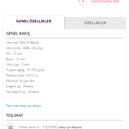
Tasarımlarıma Ekle
GENEL ÖZELLİKLER
ÖZELLİKLER
GENEL BAKIŞ
Ürün adı: Mitra Pi Bilezik
Ürün kodu:
2686-1bho3zy
Eni :
12 mm
Boyu :
12 mm
Ürün çapı : 0 mm
Toplam ağırlığı : 9.1755 gram
Pırlanta karatı : 0.015 ct.
Materyal : 8 ayar altın
Değerli taş : Pırlanta
Yarı değerli taş : Ametist
Daha fazla detay için tıklayın
TESLİMAT
Üretim Süresi: 6 – 7 İŞ GÜNÜ
detay için tıklayınız