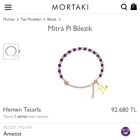
0
»
»
»
Mortakı
Takı Modelleri
Bilezik
Mitra Pi Bilezik
Hemen Tasarla
92.680 TL
Takınız
5 adımda
hazır olacaktır
BILEZIK TAŞLARI
Ametist