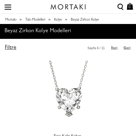
0
»
»
»
Mortakı
Takı Modelleri
Kolye
Beyaz Zirkon Kolye
Beyaz Zirkon Kolye Modelleri
Filtre
Sayfa
6
/ 11
İleri
Geri
Ena Kalp Kolye