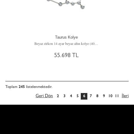
Taurus Kolye
Beyaz zirkon 14 ayar beyaz altın kolye (40 cm gümüş rolo zincir)
55.698 TL
Toplam
245
listelenmektedir.
Geri Dön
İleri
2
3
4
5
6
7
8
9
10
11