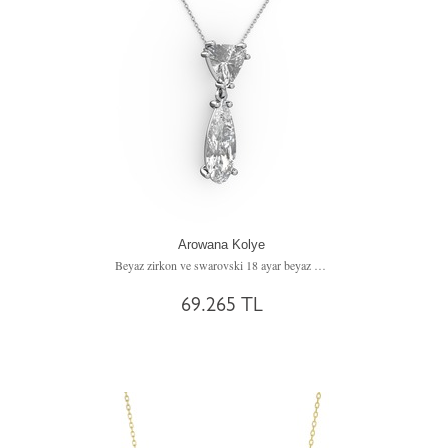
Arowana Kolye
Beyaz zirkon ve swarovski 18 ayar beyaz altın kolye (40 cm beyaz altın rolo zincir)
69.265 TL