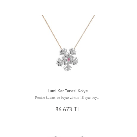
Lumi Kar Tanesi Kolye
Pembe kuvars ve beyaz zirkon 18 ayar beyaz altın kolye (40 cm gümüş rolo zincir)
86.673 TL