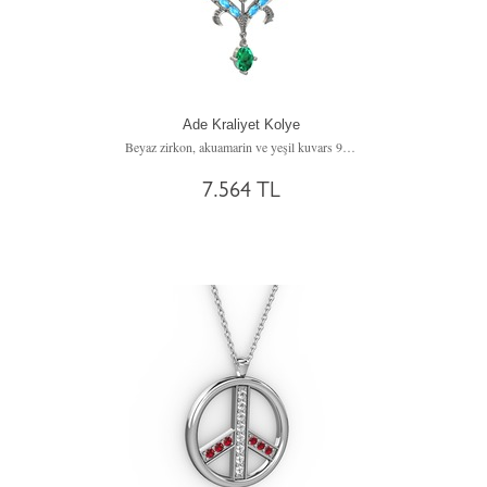
Ade Kraliyet Kolye
Beyaz zirkon, akuamarin ve yeşil kuvars 925 ayar gümüş kolye (40 cm gümüş rolo zincir)
7.564 TL