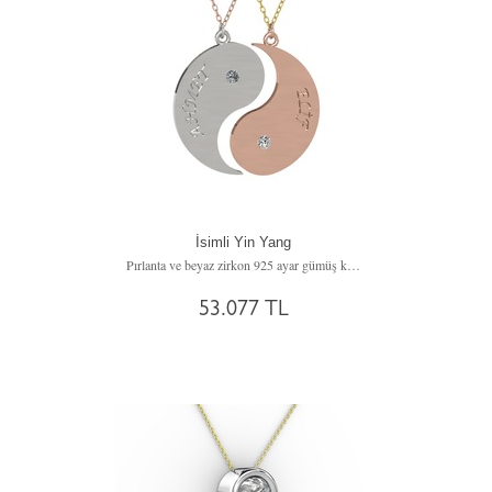
İsimli Yin Yang
Pırlanta ve beyaz zirkon 925 ayar gümüş kolye (0.06 karat, 40 cm gümüş rolo zincir)
53.077 TL