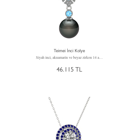
Teimei İnci Kolye
Siyah inci, akuamarin ve beyaz zirkon 14 ayar beyaz altın kolye (40 cm gümüş rolo zincir)
46.115 TL