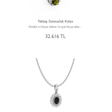
Tektaş Sonsuzluk Kolye
Peridot ve beyaz zirkon 14 ayar beyaz altın kolye (40 cm rose altın rolo zincir)
32.616 TL