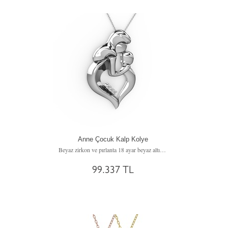
Anne Çocuk Kalp Kolye
Beyaz zirkon ve pırlanta 18 ayar beyaz altın kolye (0.03 karat, 40 cm beyaz altın rolo zincir)
99.337 TL