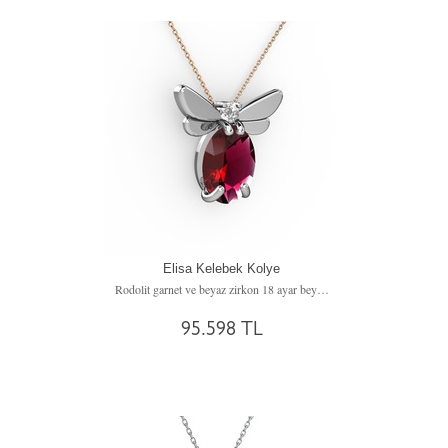
Elisa Kelebek Kolye
Rodolit garnet ve beyaz zirkon 18 ayar beyaz altın kolye (40 cm rose altın rolo zincir)
95.598 TL