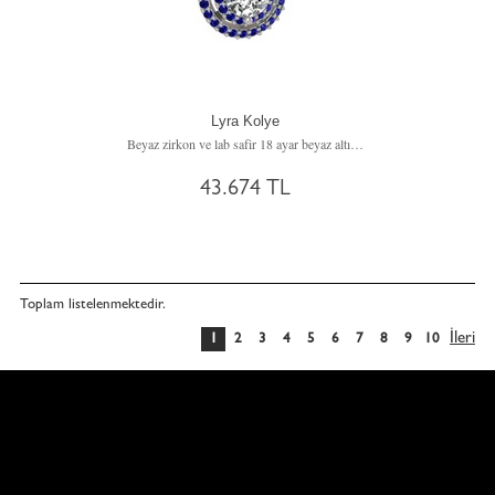
Lyra Kolye
Beyaz zirkon ve lab safir 18 ayar beyaz altın kolye (40 cm beyaz altın rolo zincir)
43.674 TL
Toplam
listelenmektedir.
İleri
1
2
3
4
5
6
7
8
9
10