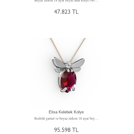
Beyaz zirkon 18 ayar beyaz altın kolye (40 cm altın rolo zincir)
47.823 TL
Elisa Kelebek Kolye
Rodolit garnet ve beyaz zirkon 18 ayar beyaz altın kolye (40 cm rose altın rolo zincir)
95.598 TL