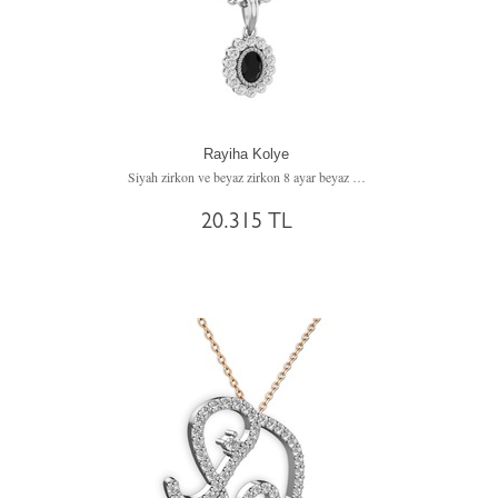
Rayiha Kolye
Siyah zirkon ve beyaz zirkon 8 ayar beyaz altın kolye (40 cm beyaz altın rolo zincir)
20.315 TL