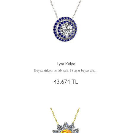
Lyra Kolye
Beyaz zirkon ve lab safir 18 ayar beyaz altın kolye (40 cm beyaz altın rolo zincir)
43.674 TL