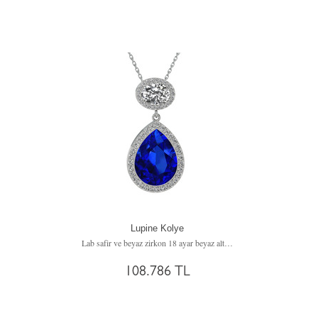
Lupine Kolye
Lab safir ve beyaz zirkon 18 ayar beyaz altın kolye (40 cm beyaz altın rolo zincir)
108.786 TL