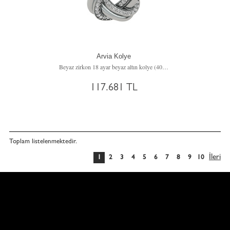
Arvia Kolye
Beyaz zirkon 18 ayar beyaz altın kolye (40 cm rose altın rolo zincir)
117.681 TL
Toplam
listelenmektedir.
İleri
1
2
3
4
5
6
7
8
9
10