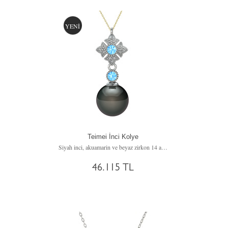
YENİ
Teimei İnci Kolye
Siyah inci, akuamarin ve beyaz zirkon 14 ayar beyaz altın kolye (40 cm gümüş rolo zincir)
46.115 TL