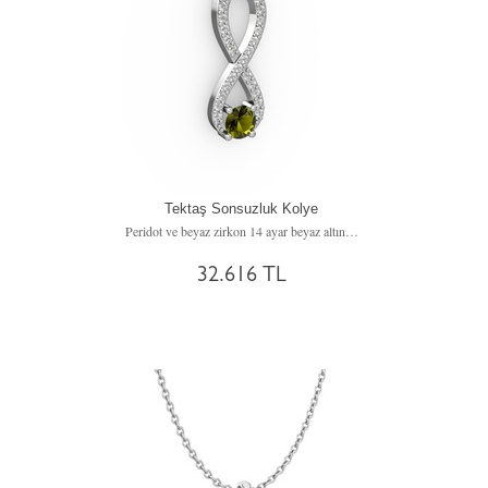
Tektaş Sonsuzluk Kolye
Peridot ve beyaz zirkon 14 ayar beyaz altın kolye (40 cm rose altın rolo zincir)
32.616 TL