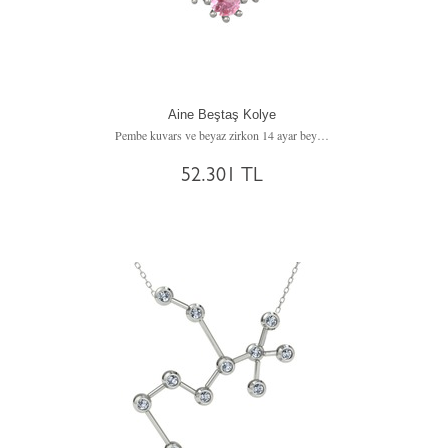
Aine Beştaş Kolye
Pembe kuvars ve beyaz zirkon 14 ayar beyaz altın kolye (40 cm altın rolo zincir)
52.301 TL