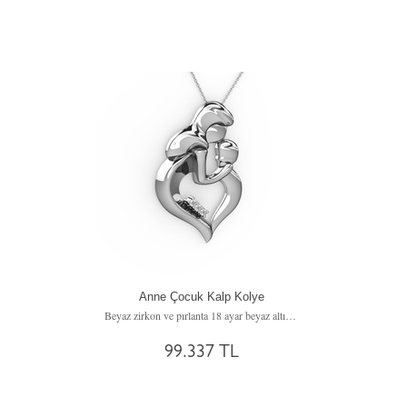
Anne Çocuk Kalp Kolye
Beyaz zirkon ve pırlanta 18 ayar beyaz altın kolye (0.03 karat, 40 cm beyaz altın rolo zincir)
99.337 TL