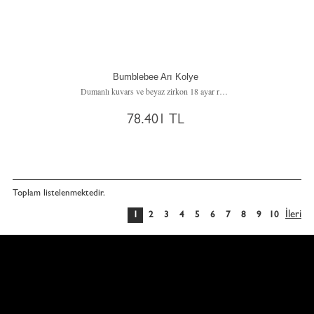
Bumblebee Arı Kolye
Dumanlı kuvars ve beyaz zirkon 18 ayar rose altın kolye (40 cm altın rolo zincir)
78.401 TL
Toplam
listelenmektedir.
İleri
1
2
3
4
5
6
7
8
9
10