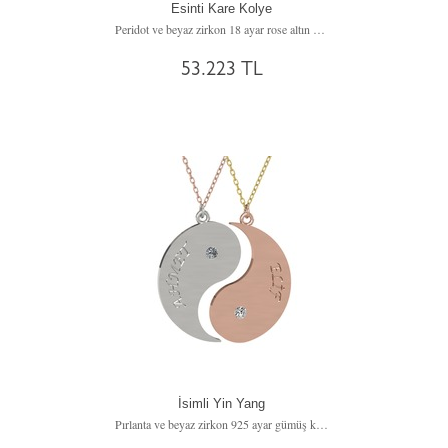
Esinti Kare Kolye
Peridot ve beyaz zirkon 18 ayar rose altın kolye (40 cm rose altın rolo zincir)
53.223 TL
İsimli Yin Yang
Pırlanta ve beyaz zirkon 925 ayar gümüş kolye (0.06 karat, 40 cm gümüş rolo zincir)