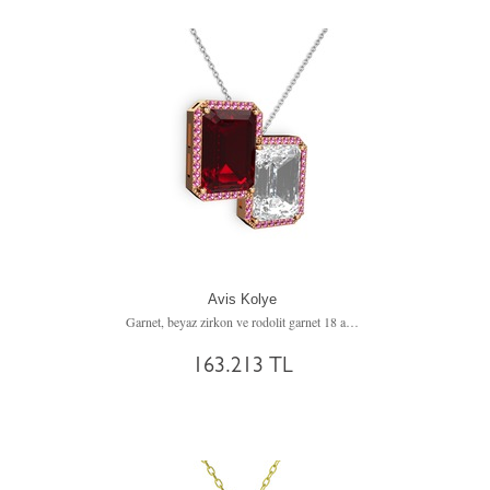
Avis Kolye
Garnet, beyaz zirkon ve rodolit garnet 18 ayar rose altın kolye (40 cm beyaz altın rolo zincir)
163.213 TL