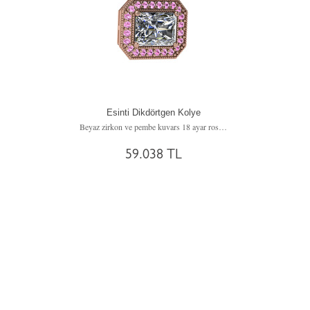
Esinti Dikdörtgen Kolye
Beyaz zirkon ve pembe kuvars 18 ayar rose altın kolye (40 cm beyaz altın rolo zincir)
59.038 TL