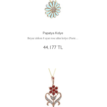
Papatya Kolye
Beyaz zirkon 8 ayar rose altın kolye (Pastel mavi mineli, 40 cm altın rolo zincir)
44.177 TL