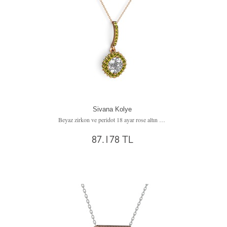
Sivana Kolye
Beyaz zirkon ve peridot 18 ayar rose altın kolye (40 cm rose altın rolo zincir)
87.178 TL