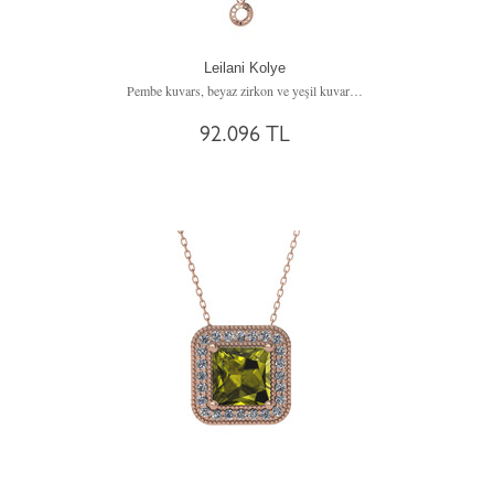
Leilani Kolye
Pembe kuvars, beyaz zirkon ve yeşil kuvars 14 ayar rose altın kolye (40 cm rose altın rolo zincir)
92.096 TL