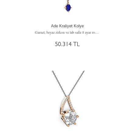
Ade Kraliyet Kolye
Garnet, beyaz zirkon ve lab safir 8 ayar rose altın kolye (40 cm altın rolo zincir)
50.314 TL