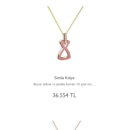
Simla Kolye
Beyaz zirkon ve pembe kuvars 18 ayar rose altın kolye (40 cm altın rolo zincir)
36.554 TL