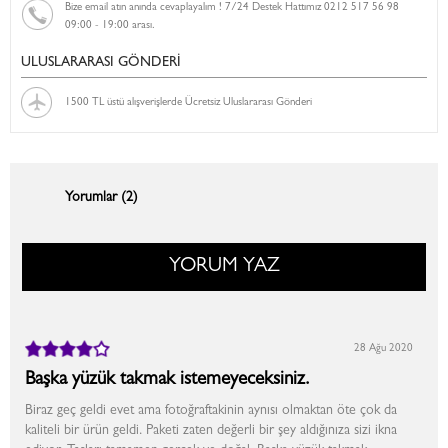
Bize email atın anında cevaplayalım ! 7/24 Destek Hattımız 0212 517 56 98
09:00 - 19:00 arası.
ULUSLARARASI GÖNDERİ
1500 TL üstü alışverişlerde Ücretsiz Uluslararası Gönderi
Yorumlar (2)
YORUM YAZ
28 Ağu 2020
Başka yüzük takmak istemeyeceksiniz.
Biraz geç geldi evet ama fotoğraftakinin aynısı olmaktan öte çok da
kaliteli bir ürün geldi. Paketi zaten değerli bir şey aldığınıza sizi ikna