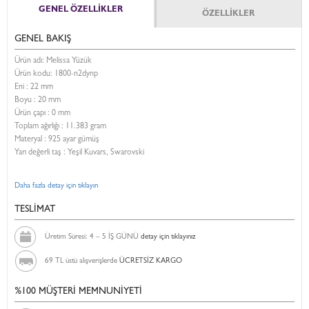
GENEL ÖZELLİKLER
ÖZELLİKLER
GENEL BAKIŞ
Ürün adı: Melissa Yüzük
Ürün kodu:
1800-n2dynp
Eni :
22 mm
Boyu :
20 mm
Ürün çapı : 0 mm
Toplam ağırlığı : 11.383 gram
Materyal : 925 ayar gümüş
Yarı değerli taş : Yeşil Kuvars, Swarovski
Daha fazla detay için tıklayın
TESLİMAT
Üretim Süresi: 4 – 5 İŞ GÜNÜ
detay için tıklayınız
69 TL üstü alışverişlerde
ÜCRETSİZ KARGO
%100 MÜŞTERİ MEMNUNİYETİ