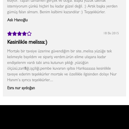
ediyor. Taşları tamamen gerçek ve doğal. Başka yüzük takmak
istemiyorum çünkü hiçbiri bu kadar güzel değil. :) Artık başka yerden
gümüş falan almam. Benim kalbimi kazandılar :) Teşqekkürler.
Aslı Hanoğlu
18 Eki 2015
Kesinlikle melissa:)
Mortakı bir tavsiye üzerine güvendiğim bir site..melisa yüzüğe tek
kelımeyle bayıldım ve sipariş verdım.ürün elime ulaşana kadar
endişelerım vardı tabi ama kutunun şıklığı ,yüzüğün
ölçüsü,zarifliği,işçiliği,pembe kuvarsın ışıltısı Harikaaaaaa kesinlikle
tavsıye ederim teşekkürler mortakı ve özellikle ilgisinden dolayı Nur
Hanım'a ayrıca teşekkürler....
Esra nur aydoğan