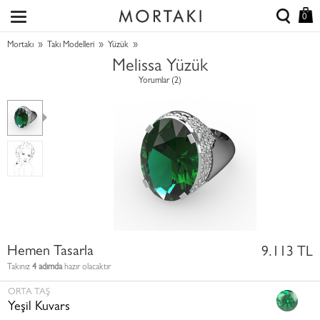
0
»
»
»
Mortakı
Takı Modelleri
Yüzük
Melissa Yüzük
Yorumlar (2)
Hemen Tasarla
9.113 TL
Takınız
4 adımda
hazır olacaktır
ORTA TAŞ
Yeşil Kuvars