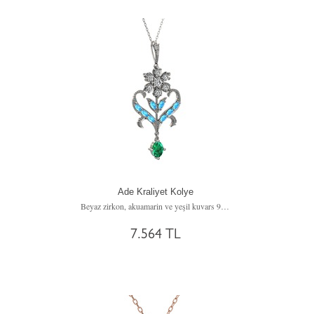
Ade Kraliyet Kolye
Beyaz zirkon, akuamarin ve yeşil kuvars 925 ayar gümüş kolye (40 cm gümüş rolo zincir)
7.564 TL