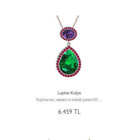
Lupine Kolye
Yeşil kuvars, ametist ve rodolit garnet 925 ayar gümüş kolye (40 cm gümüş rolo zincir)
6.459 TL