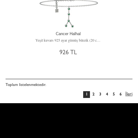
Cancer Halhal
Yeşil kuvars 925 ayar gümüş bilezik (20 cm beyaz altın rolo zincir)
926 TL
Toplam
listelenmektedir.
İleri
1
2
3
4
5
6