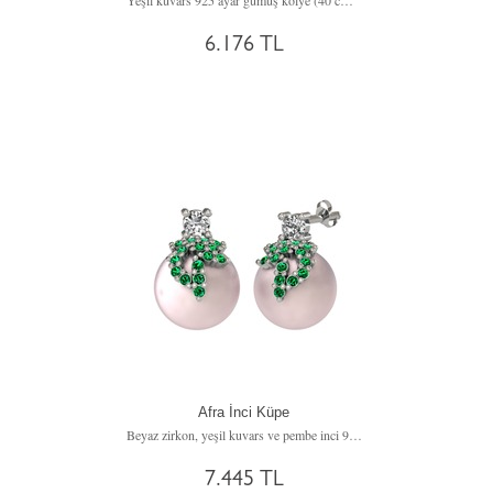
Yeşil kuvars 925 ayar gümüş kolye (40 cm gümüş rolo zincir)
6.176 TL
Afra İnci Küpe
Beyaz zirkon, yeşil kuvars ve pembe inci 925 ayar gümüş küpe
7.445 TL