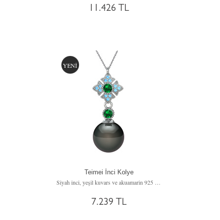
11.426 TL
YENİ
Teimei İnci Kolye
Siyah inci, yeşil kuvars ve akuamarin 925 ayar gümüş kolye (40 cm gümüş rolo zincir)
7.239 TL