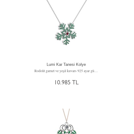
Lumi Kar Tanesi Kolye
Rodolit garnet ve yeşil kuvars 925 ayar gümüş kolye (40 cm beyaz altın rolo zincir)
10.985 TL