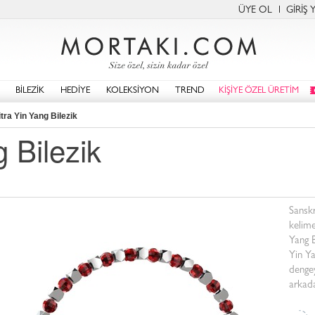
ÜYE OL
GİRİŞ 
BİLEZİK
HEDİYE
KOLEKSİYON
TREND
KİŞİYE ÖZEL ÜRETİM
tra Yin Yang Bilezik
 Bilezik
Sanskr
kelime
Yang B
Yin Ya
dengey
arkada