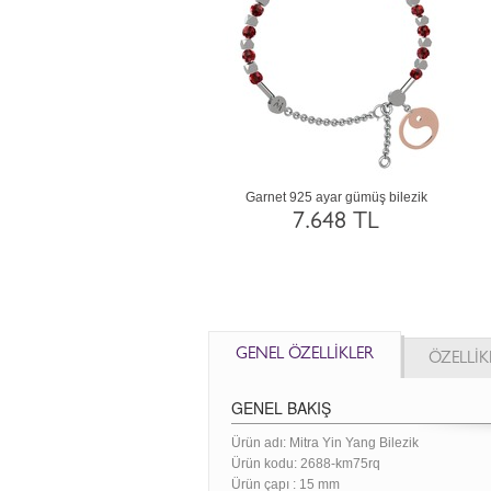
ut 925 ayar altın kaplama gümüş
Akuamarin 14 ayar rose altın bilezik
bilezik
98.053 TL
33.172 TL
GENEL ÖZELLİKLER
ÖZELLİK
GENEL BAKIŞ
Ürün adı: Mitra Yin Yang Bilezik
Ürün kodu:
2688-km75rq
Ürün çapı : 15 mm