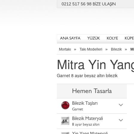
0212 517 56 98
BİZE ULAŞIN
ANA SAYFA
YÜZÜK
KOLYE
KÜPE
»
»
»
Mortakı
Takı Modelleri
Bilezik
Mi
Mitra Yin Yang
Garnet 8 ayar beyaz altın bilezik
Hemen Tasarla
Bilezik Taşları
Garnet
Bilezik Materyali
8 ayar beyaz altın