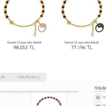
Sitrin 18 ayar beyaz altın bilezik
Garnet 925 ayar siyah rodyum kaplam
gümüş bilezik
117.840 TL
34.952 TL
LER
YORUMLAR (1)
TESLİ
Ür
69