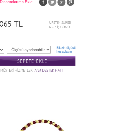
Tasarımlarıma Ekle
.065 TL
ÜRETİM SÜRESİ
6 – 7 İŞ GÜNÜ
Bilezik ölçüsü
hesaplayın
SEPETE EKLE
MÜŞTERİ HİZMETLERİ
7/24 DESTEK HATTI