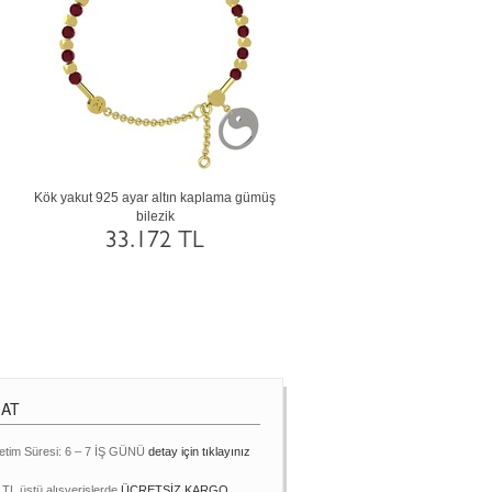
a
Garnet 8 ayar beyaz altın bilezik
Pembe kuvars 925 ayar rose alt
gümüş bilezik
48.518 TL
7.648 TL
MAT
etim Süresi: 6 – 7 İŞ GÜNÜ
detay için tıklayınız
 TL üstü alışverişlerde
ÜCRETSİZ KARGO