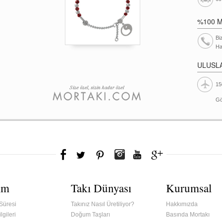
%100 
Bi
Ha
ULUSL
15
Gö
ım
Takı Dünyası
Kurumsal
Süresi
Takınız Nasıl Üretiliyor?
Hakkımızda
lgileri
Doğum Taşları
Basında Mortakı