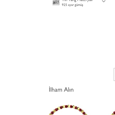
Yin Yang Materyali
925 ayar gümüş
İlham Alın