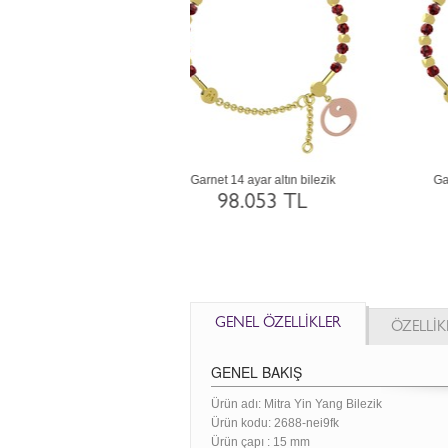
t 925 ayar altın kaplama gümüş
Akuamarin 14 ayar rose altın bilezik
bilezik
98.053 TL
33.172 TL
GENEL ÖZELLİKLER
ÖZELLİK
GENEL BAKIŞ
Ürün adı: Mitra Yin Yang Bilezik
Ürün kodu:
2688-nei9fk
Ürün çapı : 15 mm