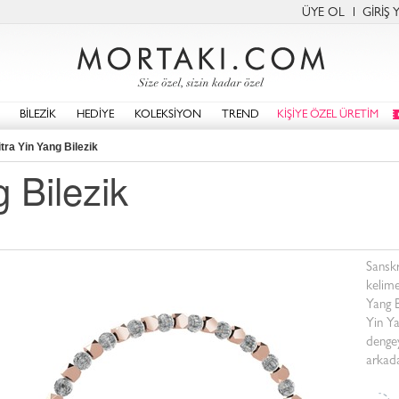
ÜYE OL
GİRİŞ 
BİLEZİK
HEDİYE
KOLEKSİYON
TREND
KİŞİYE ÖZEL ÜRETİM
tra Yin Yang Bilezik
 Bilezik
Sanskr
kelime
Yang B
Yin Ya
dengey
arkada