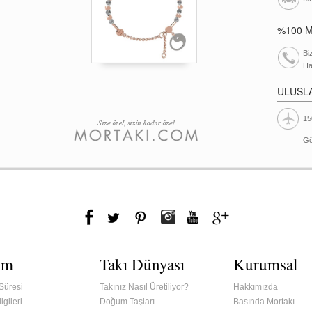
%100 
Bi
Ha
ULUSL
15
Gö
ım
Takı Dünyası
Kurumsal
Süresi
Takınız Nasıl Üretiliyor?
Hakkımızda
lgileri
Doğum Taşları
Basında Mortakı