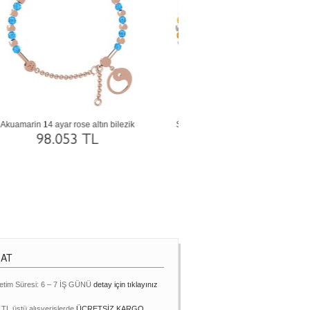
a
Garnet 8 ayar beyaz altın bilezik
Pembe kuvars 925 ayar rose alt
gümüş bilezik
48.518 TL
7.648 TL
MAT
etim Süresi: 6 – 7 İŞ GÜNÜ
detay için tıklayınız
 TL üstü alışverişlerde
ÜCRETSİZ KARGO