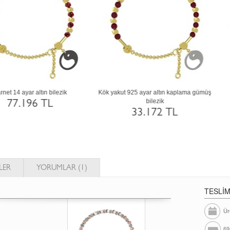
Sitrin 18 ayar beyaz altın bilezik
Garnet 925 ayar siyah rodyum kaplam
gümüş bilezik
117.840 TL
34.952 TL
LER
YORUMLAR (1)
TESLİ
Ür
69