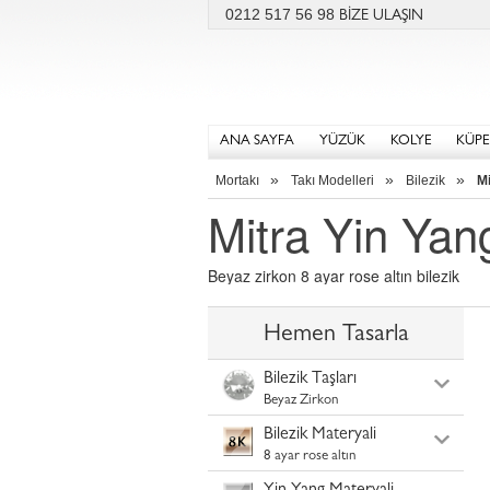
0212 517 56 98
BİZE ULAŞIN
ANA SAYFA
YÜZÜK
KOLYE
KÜPE
»
»
»
Mortakı
Takı Modelleri
Bilezik
Mi
Mitra Yin Yang
Beyaz zirkon 8 ayar rose altın bilezik
Hemen Tasarla
Bilezik Taşları
Beyaz Zirkon
Bilezik Materyali
8 ayar rose altın