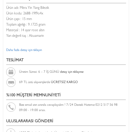
Ürün adı: Mitra Yin Yang Bilezik
Ürün kodu:
2688-19f9o4x
Ürün çapı : 15 mm
Toplam ağırlığı : 9.1725 gram
Materyal : 14 ayar rose altın
Yarı değerli taş : Akuamarin
Daha fazla detay için tıklayın
TESLİMAT
Üretim Süresi: 6 – 7 İŞ GÜNÜ
detay için tıklayınız
69 TL üstü alışverişlerde
ÜCRETSİZ KARGO
%100 MÜŞTERİ MEMNUNİYETİ
Bize email atın anında cevaplayalım ! 7/24 Destek Hattımız 0212 517 56 98
09:00 - 19:00 arası.
ULUSLARARASI GÖNDERİ