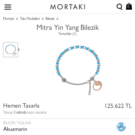
0
»
»
»
Mortakı
Takı Modelleri
Bilezik
Mitra Yin Yang Bilezik
Yorumlar (1)
Hemen Tasarla
125.622 TL
Takınız
3 adımda
hazır olacaktır
BILEZIK TAŞLARI
Akuamarin