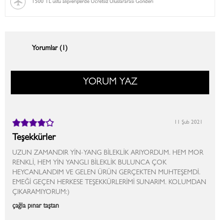
1500 TL üstü alışverişlerde Ücretsiz Uluslararası Gönderi
Yorumlar (1)
YORUM YAZ
11 Şub 2021
Teşekkürler
UZUN ZAMANDIR YİN-YANG BİLEKLİK ARIYORDUM. HEM MOR
RENKLİ, HEM YİN YANGLI BİLEKLİK BULUNCA ÇOK
HEYCANLANDIM VE GELEN ÜRÜN GERÇEKTEN MUHTEŞEMDİ.
EMEĞİ GEÇEN HERKESE TEŞEKKÜRLERİMİ SUNARIM. KOLUMDAN
ÇIKARAMIYORUM:)
çağla pınar taştan