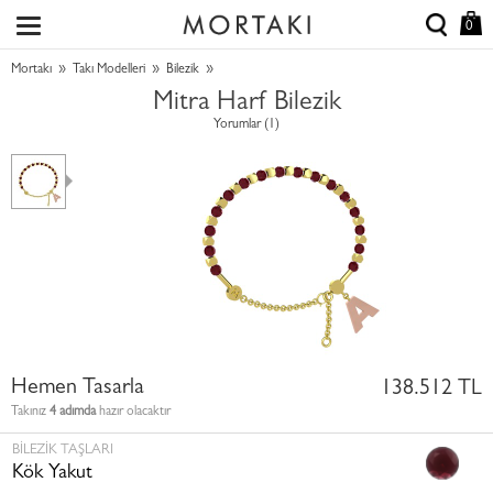
0
»
»
»
Mortakı
Takı Modelleri
Bilezik
Mitra Harf Bilezik
Yorumlar (1)
Hemen Tasarla
138.512 TL
Takınız
4 adımda
hazır olacaktır
BILEZIK TAŞLARI
Kök Yakut