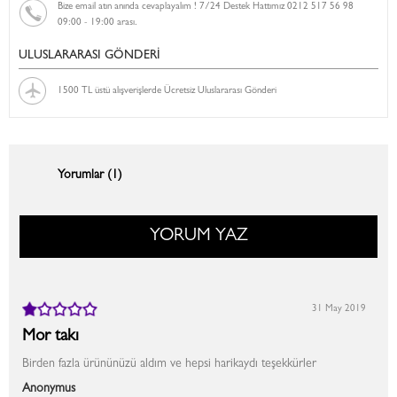
Bize email atın anında cevaplayalım ! 7/24 Destek Hattımız 0212 517 56 98
09:00 - 19:00 arası.
ULUSLARARASI GÖNDERİ
1500 TL üstü alışverişlerde Ücretsiz Uluslararası Gönderi
Yorumlar (1)
YORUM YAZ
31 May 2019
Mor takı
Birden fazla ürününüzü aldım ve hepsi harikaydı teşekkürler
Anonymus