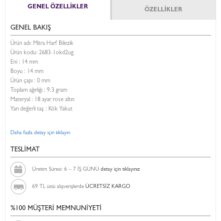
GENEL ÖZELLİKLER
ÖZELLİKLER
GENEL BAKIŞ
Ürün adı: Mitra Harf Bilezik
Ürün kodu:
2683-1okd2ug
Eni :
14 mm
Boyu :
14 mm
Ürün çapı : 0 mm
Toplam ağırlığı : 9.3 gram
Materyal : 18 ayar rose altın
Yarı değerli taş : Kök Yakut
Daha fazla detay için tıklayın
TESLİMAT
Üretim Süresi: 6 – 7 İŞ GÜNÜ
detay için tıklayınız
69 TL üstü alışverişlerde
ÜCRETSİZ KARGO
%100 MÜŞTERİ MEMNUNİYETİ