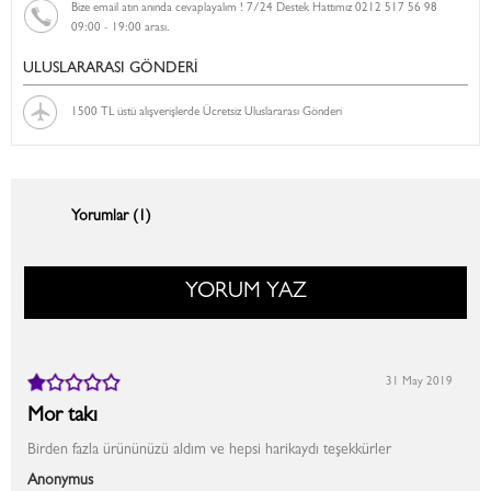
Bize email atın anında cevaplayalım ! 7/24 Destek Hattımız 0212 517 56 98
09:00 - 19:00 arası.
ULUSLARARASI GÖNDERİ
1500 TL üstü alışverişlerde Ücretsiz Uluslararası Gönderi
Yorumlar (1)
YORUM YAZ
31 May 2019
Mor takı
Birden fazla ürününüzü aldım ve hepsi harikaydı teşekkürler
Anonymus