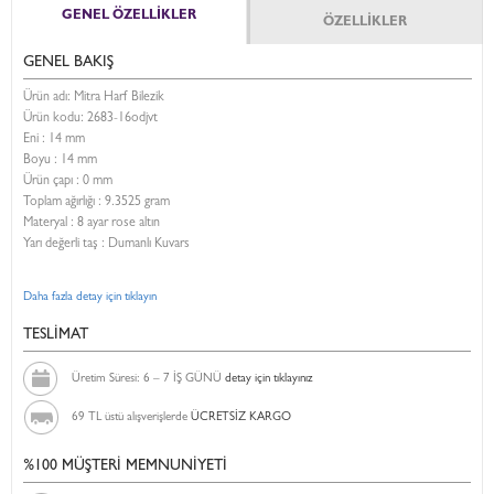
GENEL ÖZELLİKLER
ÖZELLİKLER
GENEL BAKIŞ
Ürün adı: Mitra Harf Bilezik
Ürün kodu:
2683-16odjvt
Eni :
14 mm
Boyu :
14 mm
Ürün çapı : 0 mm
Toplam ağırlığı : 9.3525 gram
Materyal : 8 ayar rose altın
Yarı değerli taş : Dumanlı Kuvars
Daha fazla detay için tıklayın
TESLİMAT
Üretim Süresi: 6 – 7 İŞ GÜNÜ
detay için tıklayınız
69 TL üstü alışverişlerde
ÜCRETSİZ KARGO
%100 MÜŞTERİ MEMNUNİYETİ