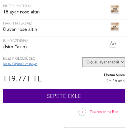
BILEZIK MATERYALI
18 ayar rose altın
HARF MATERYALI
8 ayar rose altın
İSİM YAZDIRMA
(İsim Yazın)
BİLEZİK ÖLÇÜSÜ SEÇ
Bilezik Ölçüsü Hesaplayın
Üretim Süresi
119.771 TL
6 – 7 i̇ş günü
SEPETE EKLE
Tasarımlarıma Ekle