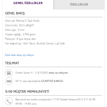
GENEL ÖZELLİKLER
ÖZELLİKLER
GENEL BAKIŞ
Ürün adı: Minimal 5 Taşlı Yüzük
Ürün kodu:
2612-y85gh9
Ürün çapı : 0 mm
Toplam ağırlığı : 2.904 gram
Materyal : 8 ayar beyaz altın
Yarı değerli taş : Kök Yakut, Rodolit Garnet, Lab Safir
Daha fazla detay için tıklayın
TESLİMAT
Üretim Süresi: 4 – 5 İŞ GÜNÜ
detay için tıklayınız
69 TL üstü alışverişlerde
ÜCRETSİZ KARGO
%100 MÜŞTERİ MEMNUNİYETİ
Bize email atın anında cevaplayalım ! 7/24 Destek Hattımız 0212 517 56 98
09:00 - 19:00 arası.