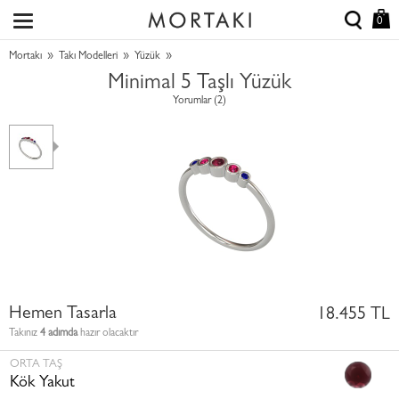
0
»
»
»
Mortakı
Takı Modelleri
Yüzük
Minimal 5 Taşlı Yüzük
Yorumlar (2)
Hemen Tasarla
18.455 TL
Takınız
4 adımda
hazır olacaktır
ORTA TAŞ
Kök Yakut