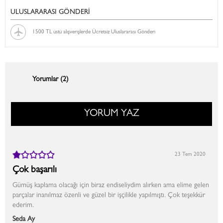
ULUSLARARASI GÖNDERİ
1500 TL üstü alışverişlerde Ücretsiz Uluslararası Gönderi
Yorumlar (2)
YORUM YAZ
23 Tem 2020
Çok başarılı
Gümüş kaplama olacağı için biraz endiseliydim alırken ama elime gelen
parçalar inanılmaz özenli ve güzel bir işçilikle yapılmıştı. Çok teşekkür
ederim.
Seda Ay