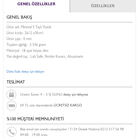
GENEL ÖZELLİKLER
ÖZELLİKLER
GENEL BAKIŞ
Ürün adı: Minimal 5 Taşlı Yüzük
Ürün kodu:
2612-z3fsm1
Ürün çapı : 0 mm
Toplam ağırlığı : 3.336 gram
Materyal : 18 ayar beyaz altın
Yarı değerli taş : Lab Safir, Pembe Kuvars, Akuamarin
Daha fazla detay için tıklayın
TESLİMAT
Üretim Süresi: 4 – 5 İŞ GÜNÜ
detay için tıklayınız
69 TL üstü alışverişlerde
ÜCRETSİZ KARGO
%100 MÜŞTERİ MEMNUNİYETİ
Bize email atın anında cevaplayalım ! 7/24 Destek Hattımız 0212 517 56 98
09:00 - 19:00 arası.