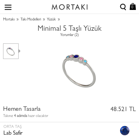
0
»
»
»
Mortakı
Takı Modelleri
Yüzük
Minimal 5 Taşlı Yüzük
Yorumlar (2)
Hemen Tasarla
48.521 TL
Takınız
4 adımda
hazır olacaktır
ORTA TAŞ
Lab Safir