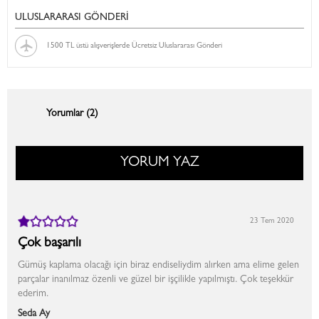
ULUSLARARASI GÖNDERİ
1500 TL üstü alışverişlerde Ücretsiz Uluslararası Gönderi
Yorumlar (2)
YORUM YAZ
23 Tem 2020
Çok başarılı
Gümüş kaplama olacağı için biraz endiseliydim alırken ama elime gelen
parçalar inanılmaz özenli ve güzel bir işçilikle yapılmıştı. Çok teşekkür
ederim.
Seda Ay