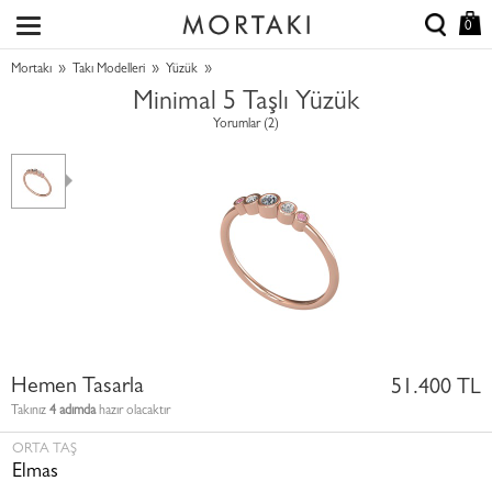
0
»
»
»
Mortakı
Takı Modelleri
Yüzük
Minimal 5 Taşlı Yüzük
Yorumlar (2)
Hemen Tasarla
51.400 TL
Takınız
4 adımda
hazır olacaktır
ORTA TAŞ
Elmas