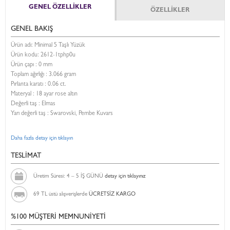
GENEL ÖZELLİKLER
ÖZELLİKLER
GENEL BAKIŞ
Ürün adı: Minimal 5 Taşlı Yüzük
Ürün kodu:
2612-1tphp0u
Ürün çapı : 0 mm
Toplam ağırlığı : 3.066 gram
Pırlanta karatı : 0.06 ct.
Materyal : 18 ayar rose altın
Değerli taş : Elmas
Yarı değerli taş : Swarovski, Pembe Kuvars
Daha fazla detay için tıklayın
TESLİMAT
Üretim Süresi: 4 – 5 İŞ GÜNÜ
detay için tıklayınız
69 TL üstü alışverişlerde
ÜCRETSİZ KARGO
%100 MÜŞTERİ MEMNUNİYETİ