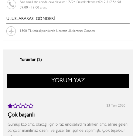
Bize email atın anında cevaplayalım ! 7/24 Destek Hattımız 0212 517 56 98
09:00 - 19:00 arası.
ULUSLARARASI GÖNDERİ
1500 TL üstü alışverişlerde Ücretsiz Uluslararası Gönderi
Yorumlar (2)
YORUM YAZ
23 Tem 2020
Çok başarılı
Gümüş kaplama olacağı için biraz endiseliydim alırken ama elime gelen
parçalar inanılmaz özenli ve güzel bir işçilikle yapılmıştı. Çok teşekkür