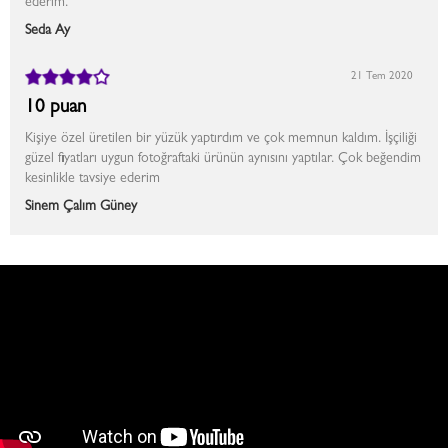
ederim.
Seda Ay
21 Tem 2020
10 puan
Kişiye özel üretilen bir yüzük yaptırdım ve çok memnun kaldım. İşçiliği
güzel fiyatları uygun fotoğraftaki ürünün aynısını yaptılar. Çok beğendim
kesinlikle tavsiye ederim
Sinem Çalım Güney