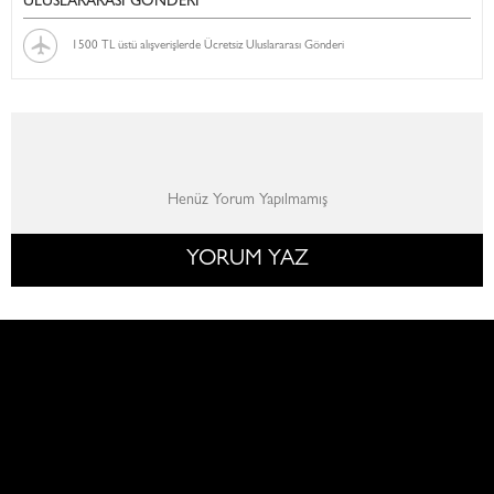
ULUSLARARASI GÖNDERİ
1500 TL üstü alışverişlerde Ücretsiz Uluslararası Gönderi
Henüz Yorum Yapılmamış
YORUM YAZ