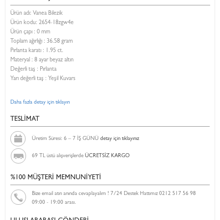
Ürün adı: Vanea Bilezik
Ürün kodu:
2654-18zgw4e
Ürün çapı : 0 mm
Toplam ağırlığı : 36.58 gram
Pırlanta karatı : 1.95 ct.
Materyal : 8 ayar beyaz altın
Değerli taş : Pırlanta
Yarı değerli taş : Yeşil Kuvars
Daha fazla detay için tıklayın
TESLİMAT
Üretim Süresi: 6 – 7 İŞ GÜNÜ
detay için tıklayınız
69 TL üstü alışverişlerde
ÜCRETSİZ KARGO
%100 MÜŞTERİ MEMNUNİYETİ
Bize email atın anında cevaplayalım ! 7/24 Destek Hattımız 0212 517 56 98
09:00 - 19:00 arası.