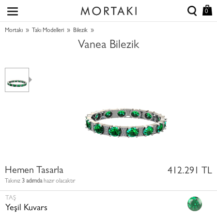
0
»
»
»
Mortakı
Takı Modelleri
Bilezik
Vanea Bilezik
Hemen Tasarla
412.291 TL
Takınız
3 adımda
hazır olacaktır
TAŞ
Yeşil Kuvars