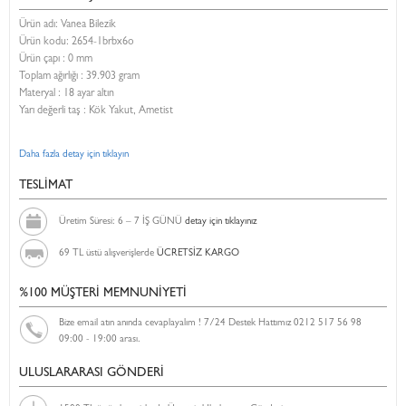
Ürün adı: Vanea Bilezik
Ürün kodu:
2654-1brbx6o
Ürün çapı : 0 mm
Toplam ağırlığı : 39.903 gram
Materyal : 18 ayar altın
Yarı değerli taş : Kök Yakut, Ametist
Daha fazla detay için tıklayın
TESLİMAT
Üretim Süresi: 6 – 7 İŞ GÜNÜ
detay için tıklayınız
69 TL üstü alışverişlerde
ÜCRETSİZ KARGO
%100 MÜŞTERİ MEMNUNİYETİ
Bize email atın anında cevaplayalım ! 7/24 Destek Hattımız 0212 517 56 98
09:00 - 19:00 arası.
ULUSLARARASI GÖNDERİ