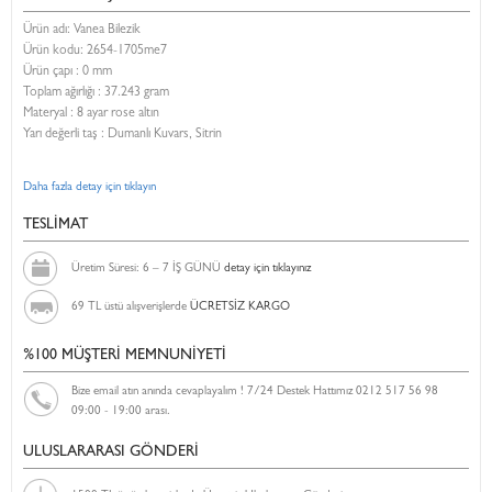
Ürün adı: Vanea Bilezik
Ürün kodu:
2654-1705me7
Ürün çapı : 0 mm
Toplam ağırlığı : 37.243 gram
Materyal : 8 ayar rose altın
Yarı değerli taş : Dumanlı Kuvars, Sitrin
Daha fazla detay için tıklayın
TESLİMAT
Üretim Süresi: 6 – 7 İŞ GÜNÜ
detay için tıklayınız
69 TL üstü alışverişlerde
ÜCRETSİZ KARGO
%100 MÜŞTERİ MEMNUNİYETİ
Bize email atın anında cevaplayalım ! 7/24 Destek Hattımız 0212 517 56 98
09:00 - 19:00 arası.
ULUSLARARASI GÖNDERİ