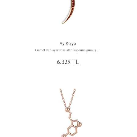
Ay Kolye
Garnet 925 ayar rose altın kaplama gümüş kolye (40 cm gümüş rolo zincir)
6.329 TL