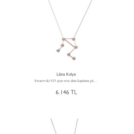
Libra Kolye
Swarovski 925 ayar rose altın kaplama gümüş kolye (40 cm gümüş rolo zincir)
6.146 TL