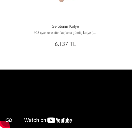
Serotonin Kolye
925 ayar rose altın kaplama gümüş kolye (40 cm gümüş rolo zincir)
6.137 TL