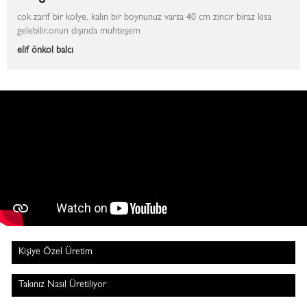
cok zarif bir kolye. kalın bir boynunuz varsa 40 cm zincir biraz kısa
gelebilir.onun dışında muhteşem
elif önkol balcı
Kişiye Özel Üretim
Takınız Nasıl Üretiliyor