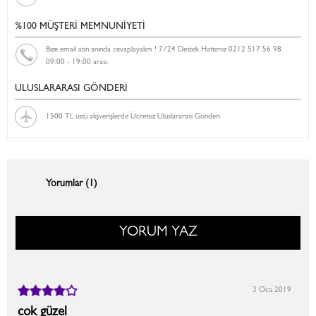
%100 MÜŞTERİ MEMNUNİYETİ
Bize email atın anında cevaplayalım ! 7/24 Destek Hattımız 0212 517 56 98
09:00 - 19:00 arası.
ULUSLARARASI GÖNDERİ
1500 TL üstü alışverişlerde Ücretsiz Uluslararası Gönderi
Yorumlar (1)
YORUM YAZ
3 Oca 2019
cok güzel