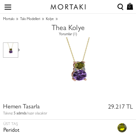
0
»
»
»
Mortakı
Takı Modelleri
Kolye
Thea Kolye
Yorumlar (1)
Hemen Tasarla
29.217 TL
Takınız
5 adımda
hazır olacaktır
ÜST TAŞ
Peridot