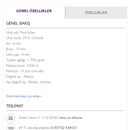
GENEL ÖZELLİKLER
ÖZELLİKLER
GENEL BAKIŞ
Ürün adı: Thea Kolye
Ürün kodu:
2912-1h7nnh6
Eni :
6 mm
Boyu :
10 mm
Ürün çapı : 0 mm
Toplam ağırlığı : 1.7952 gram
Pırlanta karatı : 0.036 ct.
Materyal : 14 ayar rose altın
Değerli taş : Pırlanta
Yarı değerli taş : Peridot, Ametist
Daha fazla detay için tıklayın
TESLİMAT
Üretim Süresi: 4 – 5 İŞ GÜNÜ
detay için tıklayınız
69 TL üstü alışverişlerde
ÜCRETSİZ KARGO