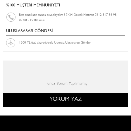
%100 MÜŞTERİ MEMNUNİYETİ
Bize email atın anında cevaplayalım ! 7/24 Destek Hattımız 0212 517 56 98
09:00 - 19:00 arası.
ULUSLARARASI GÖNDERİ
1500 TL üstü alışverişlerde Ücretsiz Uluslararası Gönderi
Henüz Yorum Yapılmamış
YORUM YAZ