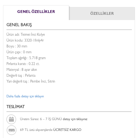
GENEL ÖZELLİKLER
ÖZELLİKLER
GENEL BAKIŞ
Ürün adı: Teimei İnci Kolye
Ürün kodu:
3320-1fmly4r
Boyu :
30 mm
Ürün çapı : 0 mm
Toplam ağırlığı : 5.718 gram
Pırlanta karatı : 0.22 ct.
Materyal : 8 ayar altın
Değerli taş : Pırlanta
Yarı değerli taş : Pembe İnci, Sitrin
Daha fazla detay için tıklayın
TESLİMAT
Üretim Süresi: 6 – 7 İŞ GÜNÜ
detay için tıklayınız
69 TL üstü alışverişlerde
ÜCRETSİZ KARGO