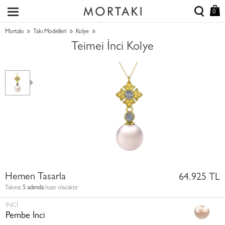
0
»
»
»
Mortakı
Takı Modelleri
Kolye
Teimei İnci Kolye
Hemen Tasarla
64.925 TL
Takınız
5 adımda
hazır olacaktır
İNCI
Pembe İnci