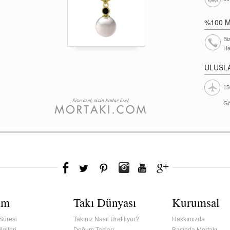
%100 
Bi
Ha
ULUSL
15
Gö
ım
Takı Dünyası
Kurumsal
Süresi
Takınız Nasıl Üretiliyor?
Hakkımızda