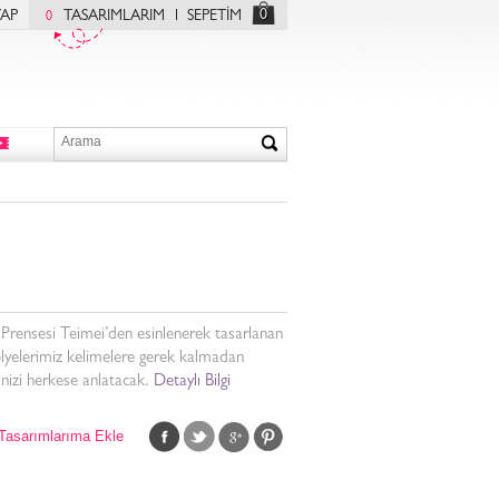
0
YAP
TASARIMLARIM
SEPETİM
0
Prensesi Teimei’den esinlenerek tasarlanan
olyelerimiz kelimelere gerek kalmadan
inizi herkese anlatacak.
Detaylı Bilgi
Tasarımlarıma Ekle