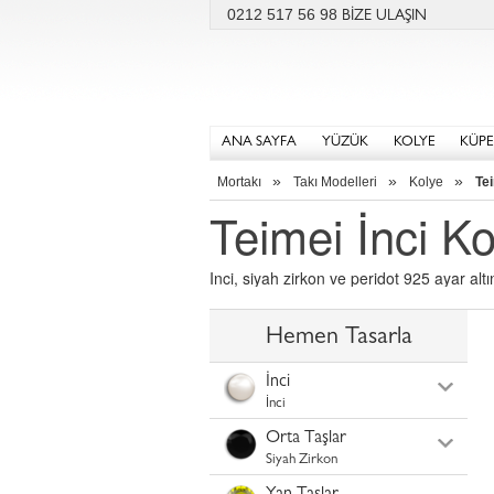
0212 517 56 98
BİZE ULAŞIN
ANA SAYFA
YÜZÜK
KOLYE
KÜPE
»
»
»
Mortakı
Takı Modelleri
Kolye
Tei
Teimei İnci Ko
Inci, siyah zirkon ve peridot 925 ayar a
Hemen Tasarla
İnci
İnci
Orta Taşlar
Siyah Zirkon