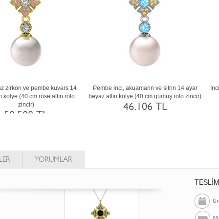
embe inci, peridot ve siyah zirkon 8 ayar
Inci, pembe kuvars ve peridot 8 ayar ro
ltın kolye (40 cm beyaz altın rolo zincir)
altın kolye (40 cm rose altın rolo zincir
31.873 TL
31.869 TL
LER
YORUMLAR
TESLİ
Ür
69