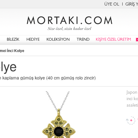
ÜYE OL
GİRİŞ 
BİLEZİK
HEDİYE
KOLEKSİYON
TREND
KİŞİYE ÖZEL ÜRETİM
mei İnci Kolye
lye
ltın kaplama gümüş kolye (40 cm gümüş rolo zincir)
Japon 
inci k
asalet