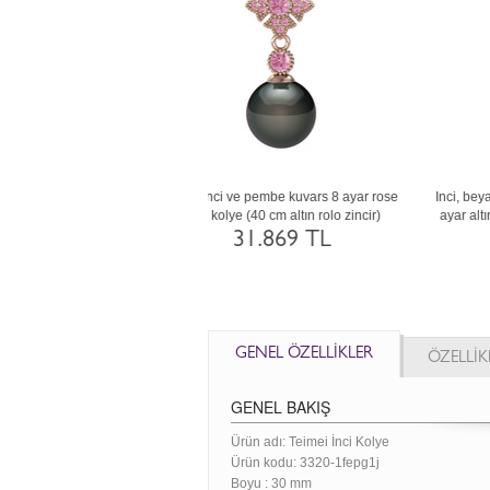
tist ve lab safir 8 ayar altın kolye
Siyah inci, yeşil kuvars ve dumanlı kuvars
P
(40 cm gümüş rolo zincir)
14 ayar beyaz altın kolye (40 cm altın rolo
a
zincir)
23.924 TL
54.052 TL
GENEL ÖZELLİKLER
ÖZELLİK
GENEL BAKIŞ
Ürün adı: Teimei İnci Kolye
Ürün kodu:
3320-1fepg1j
Boyu :
30 mm