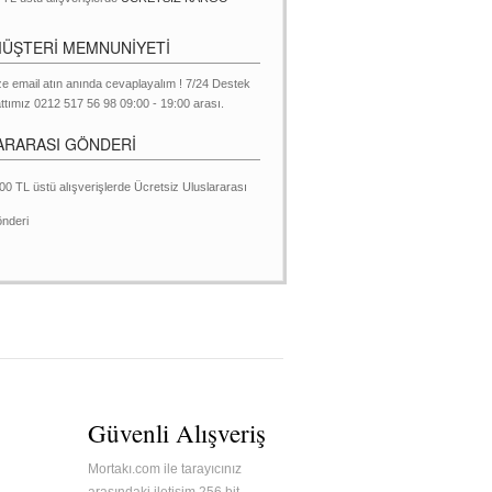
MÜŞTERİ MEMNUNİYETİ
ze email atın anında cevaplayalım ! 7/24 Destek
ttımız 0212 517 56 98 09:00 - 19:00 arası.
ARARASI GÖNDERİ
00 TL üstü alışverişlerde Ücretsiz Uluslararası
nderi
Güvenli Alışveriş
Mortakı.com ile tarayıcınız