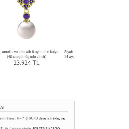
se
Siyah inci, ametist ve sitrin 925 ayar
Inci, lab safir ve yeşil kuvars 
)
gümüş kolye (40 cm altın rolo zincir)
gümüş kolye (40 cm beyaz altın ro
10.972 TL
10.973 TL
MAT
etim Süresi: 6 – 7 İŞ GÜNÜ
detay için tıklayınız
 TL üstü alışverişlerde
ÜCRETSİZ KARGO