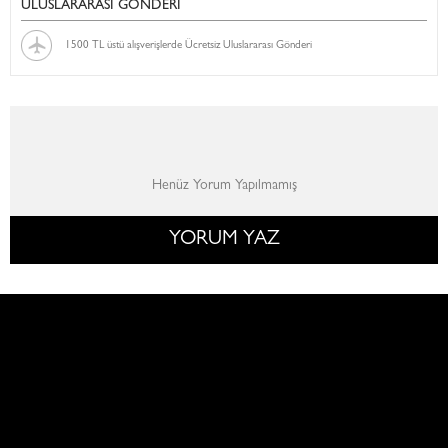
ULUSLARARASI GÖNDERİ
1500 TL üstü alışverişlerde Ücretsiz Uluslararası Gönderi
Henüz Yorum Yapılmamış
YORUM YAZ