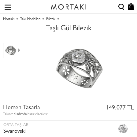
0
»
»
»
Mortakı
Takı Modelleri
Bilezik
Taşlı Gül Bilezik
Hemen Tasarla
149.077 TL
Takınız
4 adımda
hazır olacaktır
ORTA TAŞLAR
Swarovski