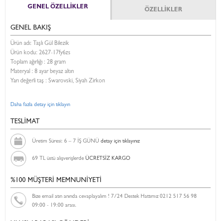
GENEL ÖZELLİKLER
ÖZELLİKLER
GENEL BAKIŞ
Ürün adı: Taşlı Gül Bilezik
Ürün kodu:
2627-17fy6zs
Toplam ağırlığı : 28 gram
Materyal : 8 ayar beyaz altın
Yarı değerli taş : Swarovski, Siyah Zirkon
Daha fazla detay için tıklayın
TESLİMAT
Üretim Süresi: 6 – 7 İŞ GÜNÜ
detay için tıklayınız
69 TL üstü alışverişlerde
ÜCRETSİZ KARGO
%100 MÜŞTERİ MEMNUNİYETİ
Bize email atın anında cevaplayalım ! 7/24 Destek Hattımız 0212 517 56 98
09:00 - 19:00 arası.