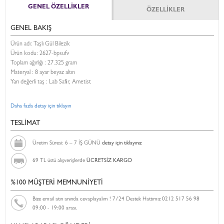
GENEL ÖZELLİKLER
ÖZELLİKLER
GENEL BAKIŞ
Ürün adı: Taşlı Gül Bilezik
Ürün kodu:
2627-bpsufv
Toplam ağırlığı : 27.325 gram
Materyal : 8 ayar beyaz altın
Yarı değerli taş : Lab Safir, Ametist
Daha fazla detay için tıklayın
TESLİMAT
Üretim Süresi: 6 – 7 İŞ GÜNÜ
detay için tıklayınız
69 TL üstü alışverişlerde
ÜCRETSİZ KARGO
%100 MÜŞTERİ MEMNUNİYETİ
Bize email atın anında cevaplayalım ! 7/24 Destek Hattımız 0212 517 56 98
09:00 - 19:00 arası.