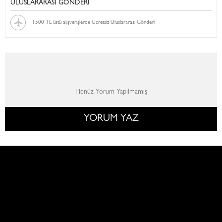
ULUSLARARASI GÖNDERİ
1500 TL üstü alışverişlerde Ücretsiz Uluslararası Gönderi
Henüz Yorum Yapılmamış
YORUM YAZ