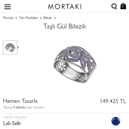
0
»
»
»
Mortakı
Takı Modelleri
Bilezik
Taşlı Gül Bilezik
Hemen Tasarla
149.425 TL
Takınız
4 adımda
hazır olacaktır
ORTA TAŞLAR
Lab Safir