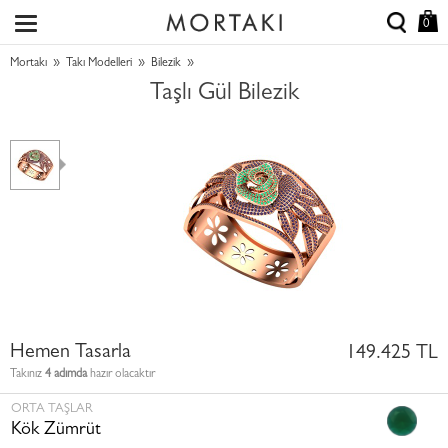
0
»
»
»
Mortakı
Takı Modelleri
Bilezik
Taşlı Gül Bilezik
Hemen Tasarla
149.425 TL
Takınız
4 adımda
hazır olacaktır
ORTA TAŞLAR
Kök Zümrüt