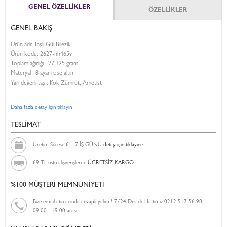
GENEL ÖZELLİKLER
ÖZELLİKLER
GENEL BAKIŞ
Ürün adı: Taşlı Gül Bilezik
Ürün kodu:
2627-nh465y
Toplam ağırlığı : 27.325 gram
Materyal : 8 ayar rose altın
Yarı değerli taş : Kök Zümrüt, Ametist
Daha fazla detay için tıklayın
TESLİMAT
Üretim Süresi: 6 – 7 İŞ GÜNÜ
detay için tıklayınız
69 TL üstü alışverişlerde
ÜCRETSİZ KARGO
%100 MÜŞTERİ MEMNUNİYETİ
Bize email atın anında cevaplayalım ! 7/24 Destek Hattımız 0212 517 56 98
09:00 - 19:00 arası.