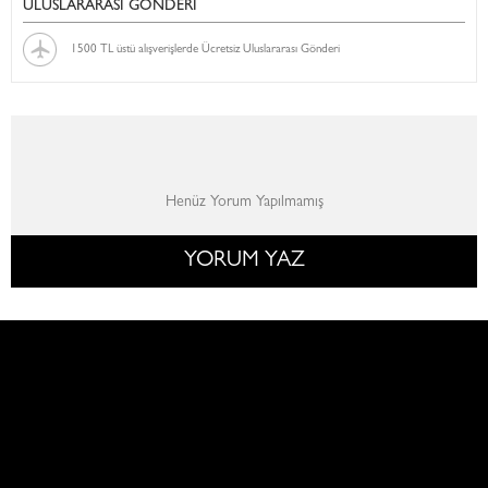
ULUSLARARASI GÖNDERİ
1500 TL üstü alışverişlerde Ücretsiz Uluslararası Gönderi
Henüz Yorum Yapılmamış
YORUM YAZ