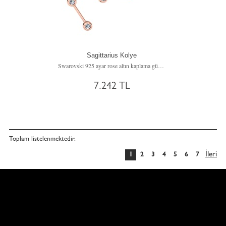
Sagittarius Kolye
Swarovski 925 ayar rose altın kaplama gümüş kolye (40 cm gümüş rolo zincir)
7.242 TL
Toplam
listelenmektedir.
İleri
1
2
3
4
5
6
7