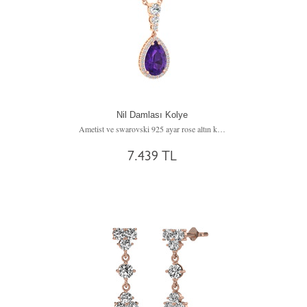
Nil Damlası Kolye
Ametist ve swarovski 925 ayar rose altın kaplama gümüş kolye (40 cm gümüş rolo zincir)
7.439 TL