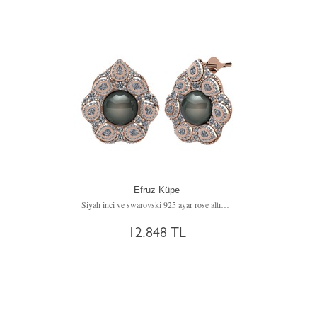
Efruz Küpe
Siyah inci ve swarovski 925 ayar rose altın kaplama gümüş küpe
12.848 TL