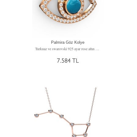
Palmira Göz Kolye
Turkuaz ve swarovski 925 ayar rose altın kaplama gümüş kolye (40 cm gümüş rolo zincir)
7.584 TL