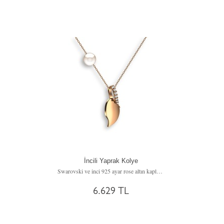
İncili Yaprak Kolye
Swarovski ve inci 925 ayar rose altın kaplama gümüş kolye (40 cm gümüş rolo zincir)
6.629 TL