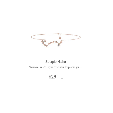
Scorpio Halhal
Swarovski 925 ayar rose altın kaplama gümüş bilezik (20 cm gümüş rolo zincir)
629 TL