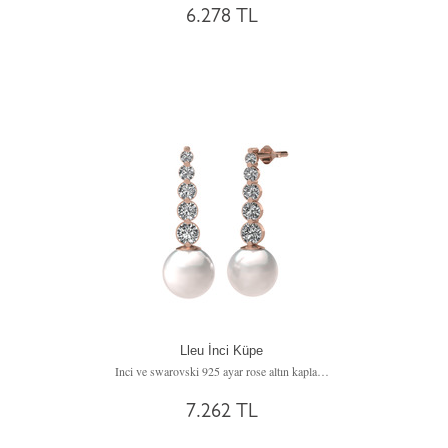
6.278 TL
Lleu İnci Küpe
Inci ve swarovski 925 ayar rose altın kaplama gümüş küpe
7.262 TL