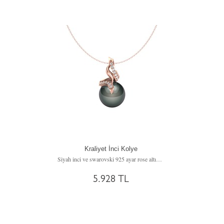
Kraliyet İnci Kolye
Siyah inci ve swarovski 925 ayar rose altın kaplama gümüş kolye (40 cm gümüş rolo zincir)
5.928 TL