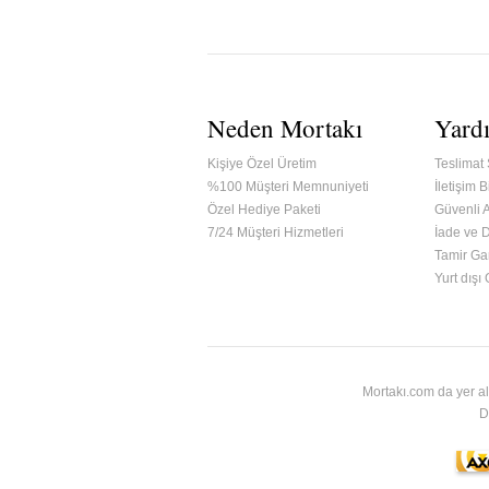
Neden Mortakı
Yard
Kişiye Özel Üretim
Teslimat 
%100 Müşteri Memnuniyeti
İletişim Bi
Özel Hediye Paketi
Güvenli A
7/24 Müşteri Hizmetleri
İade ve 
Tamir Gar
ified & Secured Godaddy
Yurt dışı
Mortakı.com da yer al
D