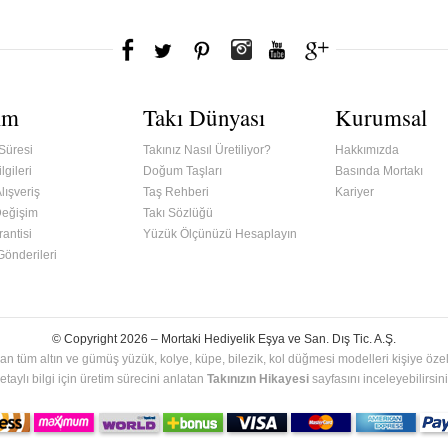
ım
Takı Dünyası
Kurumsal
Süresi
Takınız Nasıl Üretiliyor?
Hakkımızda
lgileri
Doğum Taşları
Basında Mortakı
lışveriş
Taş Rehberi
Kariyer
Değişim
Takı Sözlüğü
antisi
Yüzük Ölçünüzü Hesaplayın
 Gönderileri
© Copyright 2026 –
Mortaki Hediyelik Eşya ve San. Dış Tic. A.Ş.
an tüm altın ve gümüş yüzük, kolye, küpe, bilezik, kol düğmesi modelleri kişiye özel 
etaylı bilgi için üretim sürecini anlatan
Takınızın Hikayesi
sayfasını inceleyebilirsini