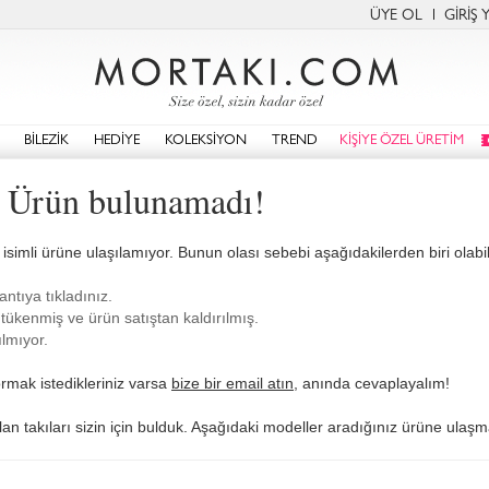
ÜYE OL
GİRİŞ 
BİLEZİK
HEDİYE
KOLEKSİYON
TREND
KİŞİYE ÖZEL ÜRETİM
: Ürün bulunamadı!
isimli ürüne ulaşılamıyor. Bunun olası sebebi aşağıdakilerden biri olabili
antıya tıkladınız.
tükenmiş ve ürün satıştan kaldırılmış.
lmıyor.
rmak istedikleriniz varsa
bize bir email atın
, anında cevaplayalım!
olan takıları sizin için bulduk. Aşağıdaki modeller aradığınız ürüne ulaşma