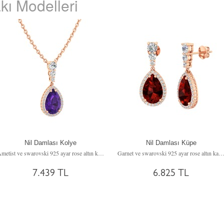
kı Modelleri
Nil Damlası Kolye
Nil Damlası Küpe
Ametist ve swarovski 925 ayar rose altın kaplama gümüş kolye (40 cm gümüş rolo zincir)
Garnet ve swarovski 925 ayar rose altın kaplama gümüş
7.439 TL
6.825 TL