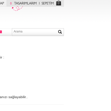
0
YAP
TASARIMLARIM
SEPETİM
0
r :
nızı sağlayabilir..