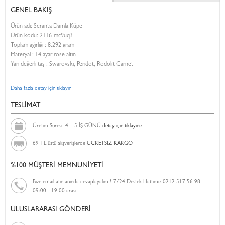
GENEL BAKIŞ
Ürün adı: Seranta Damla Küpe
Ürün kodu:
2116-mc9uq3
Toplam ağırlığı : 8.292 gram
Materyal : 14 ayar rose altın
Yarı değerli taş : Swarovski, Peridot, Rodolit Garnet
Daha fazla detay için tıklayın
TESLİMAT
Üretim Süresi: 4 – 5 İŞ GÜNÜ
detay için tıklayınız
69 TL üstü alışverişlerde
ÜCRETSİZ KARGO
%100 MÜŞTERİ MEMNUNİYETİ
Bize email atın anında cevaplayalım ! 7/24 Destek Hattımız 0212 517 56 98
09:00 - 19:00 arası.
ULUSLARARASI GÖNDERİ