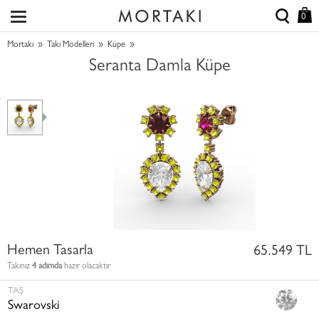
0
»
»
»
Mortakı
Takı Modelleri
Küpe
Seranta Damla Küpe
Hemen Tasarla
65.549 TL
Takınız
4 adımda
hazır olacaktır
TAŞ
Swarovski