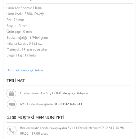
Ürün adı: Scorpio Halhal
Ürün kodu:
3300-126jqfy
Eni :
24 mm
Boyu :
13 mm
Ürün çapı : 0 mm
Toplam ağırlığı : 3.9464 gram
Pırlanta karatı : 0.132 ct.
Materyal : 14 ayar rose altın
Değerli taş : Pırlanta
Daha fazla detay için tıklayın
TESLİMAT
Üretim Süresi: 4 – 5 İŞ GÜNÜ
detay için tıklayınız
69 TL üstü alışverişlerde
ÜCRETSİZ KARGO
%100 MÜŞTERİ MEMNUNİYETİ
Bize email atın anında cevaplayalım ! 7/24 Destek Hattımız 0212 517 56 98
09:00 - 19:00 arası.