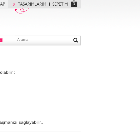
0
YAP
TASARIMLARIM
SEPETİM
0
labilir :
laşmanızı sağlayabilir..