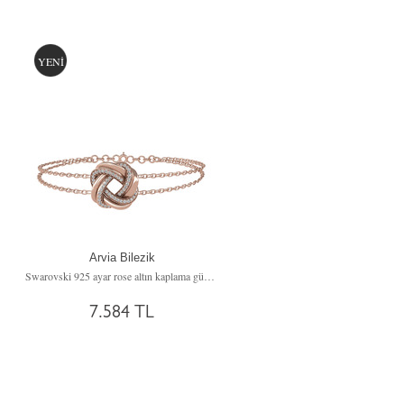
YENİ
Arvia Bilezik
Swarovski 925 ayar rose altın kaplama gümüş bilezik (40 cm gümüş rolo zincir)
7.584 TL