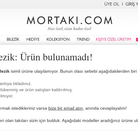
ÜYE OL
GİRİŞ 
BİLEZİK
HEDİYE
KOLEKSİYON
TREND
KİŞİYE ÖZEL ÜRETİM
ilezik: Ürün bulunamadı!
lezik
isimli ürüne ulaşılamıyor. Bunun olası sebebi aşağıdakilerden biri o
antıya tıkladınız.
tükenmiş ve ürün satıştan kaldırılmış.
lmıyor.
rmak istedikleriniz varsa
bize bir email atın
, anında cevaplayalım!
kleri olan takıları sizin için bulduk. Aşağıdaki modeller aradığınız ürüne u