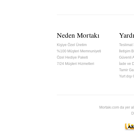
Neden Mortakı
Yard
Kişiye Özel Üretim
Teslimat 
%100 Müşteri Memnuniyeti
İletişim Bi
Özel Hediye Paketi
Güvenli A
7/24 Müşteri Hizmetleri
İade ve 
Tamir Gar
ified & Secured Godaddy
Yurt dışı
Mortakı.com da yer al
D