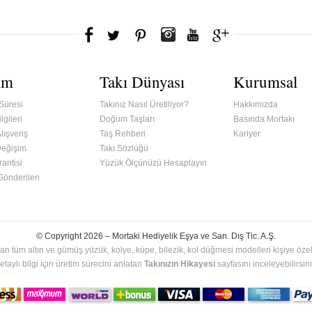
ım
Takı Dünyası
Kurumsal
Süresi
Takınız Nasıl Üretiliyor?
Hakkımızda
lgileri
Doğum Taşları
Basında Mortakı
lışveriş
Taş Rehberi
Kariyer
Değişim
Takı Sözlüğü
antisi
Yüzük Ölçünüzü Hesaplayın
 Gönderileri
© Copyright 2026 –
Mortaki Hediyelik Eşya ve San. Dış Tic. A.Ş.
an tüm altın ve gümüş yüzük, kolye, küpe, bilezik, kol düğmesi modelleri kişiye özel 
etaylı bilgi için üretim sürecini anlatan
Takınızın Hikayesi
sayfasını inceleyebilirsini