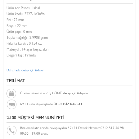
Ürün adı: Pisces Halhal
Ürün kodu:
3227-1o3n9nj
Eni :
22 mm
Boyu :
22 mm
Ürün çapı : 0 mm
Toplam ağırlığı : 2.9908 gram
Pırlanta karatı : 0.154 ct.
Materyal : 14 ayar beyaz altın
Değerli taş : Pırlanta
Daha fazla detay için tıklayın
TESLİMAT
Üretim Süresi: 6 – 7 İŞ GÜNÜ
detay için tıklayınız
69 TL üstü alışverişlerde
ÜCRETSİZ KARGO
%100 MÜŞTERİ MEMNUNİYETİ
Bize email atın anında cevaplayalım ! 7/24 Destek Hattımız 0212 517 56 98
09:00 - 19:00 arası.