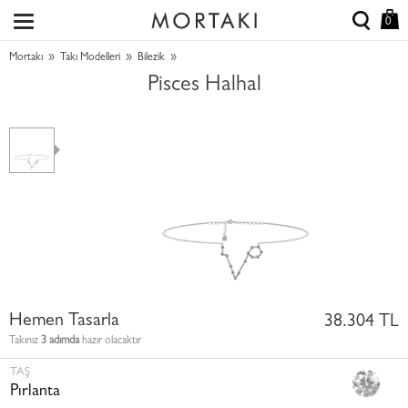
0
»
»
»
Mortakı
Takı Modelleri
Bilezik
Pisces Halhal
Hemen Tasarla
38.304 TL
Takınız
3 adımda
hazır olacaktır
TAŞ
Pırlanta