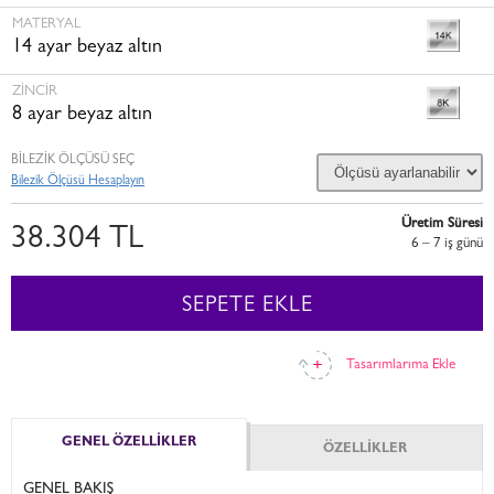
MATERYAL
14 ayar beyaz altın
ZINCIR
8 ayar beyaz altın
BİLEZİK ÖLÇÜSÜ SEÇ
Bilezik Ölçüsü Hesaplayın
Üretim Süresi
38.304 TL
6 – 7 i̇ş günü
SEPETE EKLE
Tasarımlarıma Ekle
GENEL ÖZELLİKLER
ÖZELLİKLER
GENEL BAKIŞ