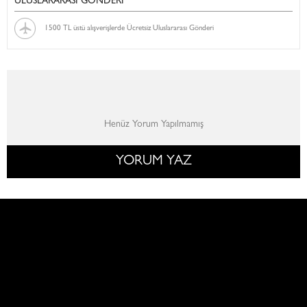
ULUSLARARASI GÖNDERİ
1500 TL üstü alışverişlerde Ücretsiz Uluslararası Gönderi
Henüz Yorum Yapılmamış
YORUM YAZ