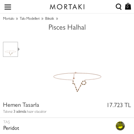
0
»
»
»
Mortakı
Takı Modelleri
Bilezik
Pisces Halhal
Hemen Tasarla
17.723 TL
Takınız
3 adımda
hazır olacaktır
TAŞ
Peridot