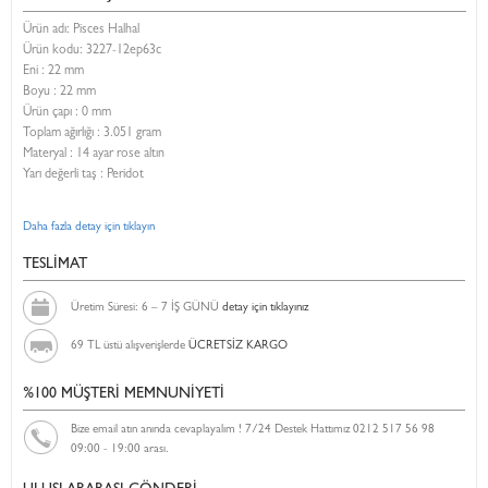
Ürün adı: Pisces Halhal
Ürün kodu:
3227-12ep63c
Eni :
22 mm
Boyu :
22 mm
Ürün çapı : 0 mm
Toplam ağırlığı : 3.051 gram
Materyal : 14 ayar rose altın
Yarı değerli taş : Peridot
Daha fazla detay için tıklayın
TESLİMAT
Üretim Süresi: 6 – 7 İŞ GÜNÜ
detay için tıklayınız
69 TL üstü alışverişlerde
ÜCRETSİZ KARGO
%100 MÜŞTERİ MEMNUNİYETİ
Bize email atın anında cevaplayalım ! 7/24 Destek Hattımız 0212 517 56 98
09:00 - 19:00 arası.