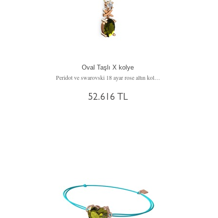
Oval Taşlı X kolye
Peridot ve swarovski 18 ayar rose altın kolye (40 cm altın rolo zincir)
52.616 TL