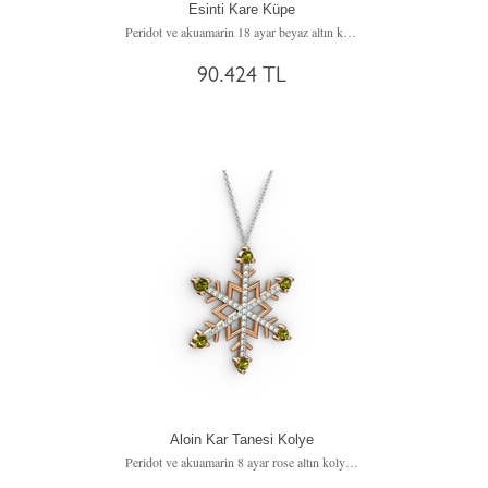
Esinti Kare Küpe
Peridot ve akuamarin 18 ayar beyaz altın küpe
90.424 TL
Aloin Kar Tanesi Kolye
Peridot ve akuamarin 8 ayar rose altın kolye (40 cm gümüş rolo zincir)