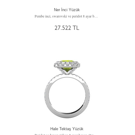
Ner İnci Yüzük
Pembe inci, swarovski ve peridot 8 ayar beyaz altın yüzük
27.522 TL
Hale Tektaş Yüzük