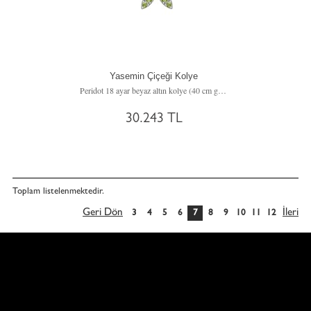
Yasemin Çiçeği Kolye
Peridot 18 ayar beyaz altın kolye (40 cm gümüş rolo zincir)
30.243 TL
Toplam
listelenmektedir.
Geri Dön
İleri
3
4
5
6
7
8
9
10
11
12