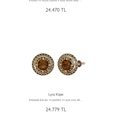
Peridot ve beyaz zirkon 8 ayar beyaz altın yüzük
24.470 TL
Lyra Küpe
Dumanlı kuvars ve peridot 14 ayar rose altın küpe
24.779 TL