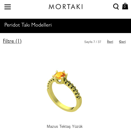
0
Peridot Takı Modelleri
Filtre (1)
Sayfa
7
/ 37
İleri
Geri
Mazus Tektaş Yüzük