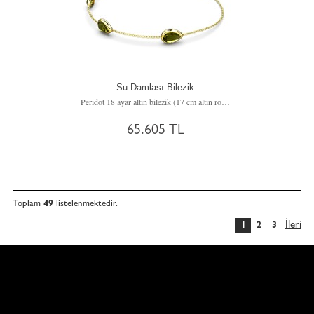
Su Damlası Bilezik
Peridot 18 ayar altın bilezik (17 cm altın rolo zincir)
65.605 TL
Toplam
49
listelenmektedir.
İleri
1
2
3