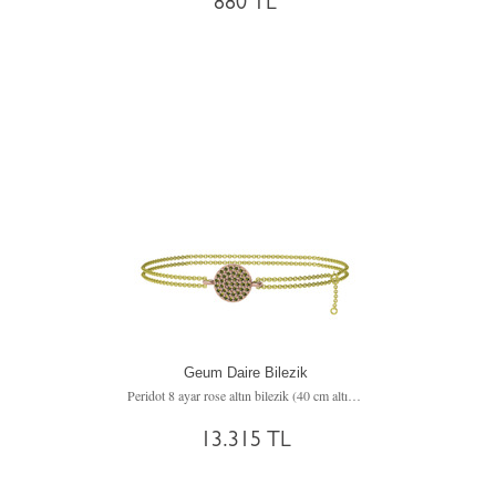
880 TL
Geum Daire Bilezik
Peridot 8 ayar rose altın bilezik (40 cm altın rolo zincir)
13.315 TL