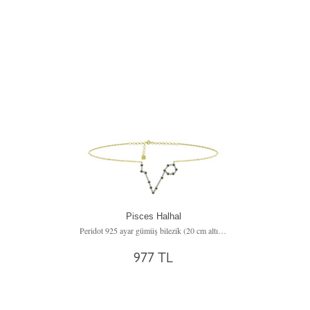
Pisces Halhal
Peridot 925 ayar gümüş bilezik (20 cm altın rolo zincir)
977 TL