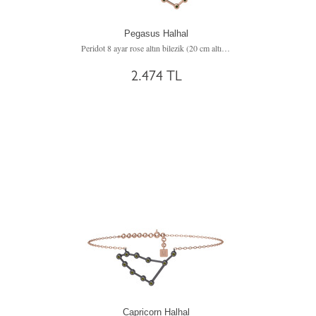
Pegasus Halhal
Peridot 8 ayar rose altın bilezik (20 cm altın rolo zincir)
2.474 TL
Capricorn Halhal