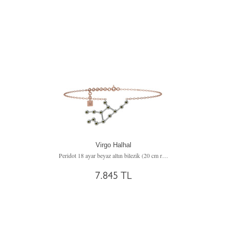
Virgo Halhal
Peridot 18 ayar beyaz altın bilezik (20 cm rose altın rolo zincir)
7.845 TL