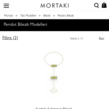
0
»
»
»
Mortakı
Takı Modelleri
Bilezik
Peridot Bilezik
Peridot Bilezik Modelleri
Filtre (2)
Sayfa
1
/ 3
İleri
Kurdele Şahmeran Bilezik