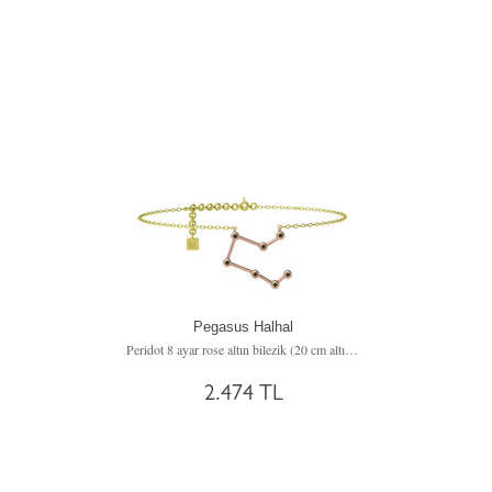
Pegasus Halhal
Peridot 8 ayar rose altın bilezik (20 cm altın rolo zincir)
2.474 TL