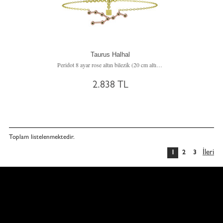
Taurus Halhal
Peridot 8 ayar rose altın bilezik (20 cm altın rolo zincir)
2.838 TL
Toplam
listelenmektedir.
İleri
1
2
3