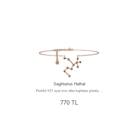
Sagittarius Halhal
Peridot 925 ayar rose altın kaplama gümüş bilezik (20 cm gümüş rolo zincir)
770 TL