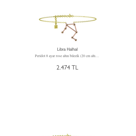
Libra Halhal
Peridot 8 ayar rose altın bilezik (20 cm altın rolo zincir)
2.474 TL