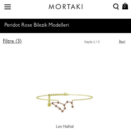
0
Peridot Rose Bilezik Modelleri
Filtre (3)
Sayfa
1
/ 3
İleri
Leo Halhal