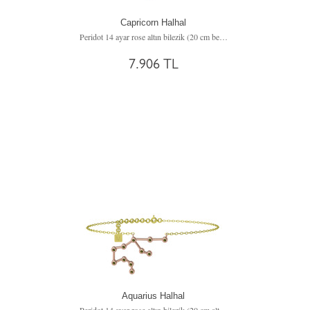
Capricorn Halhal
Peridot 14 ayar rose altın bilezik (20 cm beyaz altın rolo zincir)
7.906 TL
Aquarius Halhal