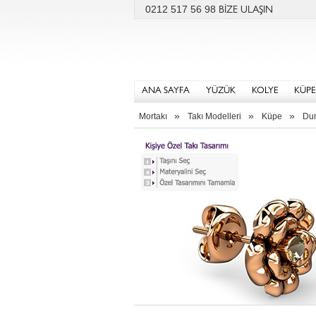
0212 517 56 98
BİZE ULAŞIN
ANA SAYFA
YÜZÜK
KOLYE
KÜPE
»
»
»
Mortakı
Takı Modelleri
Küpe
Dum