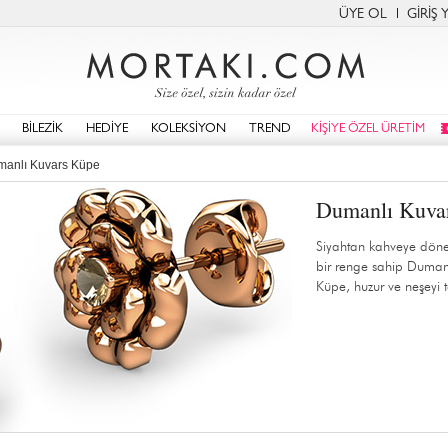
ÜYE OL
GİRİŞ 
BİLEZİK
HEDİYE
KOLEKSİYON
TREND
KİŞİYE ÖZEL ÜRETİM
anlı Kuvars Küpe
Dumanlı Kuva
Siyahtan kahveye dön
bir renge sahip Duman
Küpe, huzur ve neşeyi t