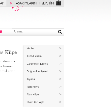
0
YAP
TASARIMLARIM
SEPETİM
0
Yeniler
rs Küpe
Trend Yüzük
en dumanlı
Geometrik Dünya
lı Kuvars
emsil eder.
Doğum Hediyeleri
Alyans
İsim Kolye
Altın Küpe
İlham Alın-Aşk
Kişiye Özel Üretim