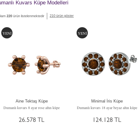
manlı Kuvars Küpe Modelleri
210 ürün göster
plam
220
ürün listelenmektedir
YENİ
YENİ
Aine Tektaş Küpe
Minimal İris Küpe
Dumanlı kuvars 8 ayar rose altın küpe
Dumanlı kuvars 18 ayar beyaz altın küpe
26.578 TL
124.128 TL