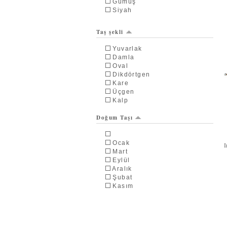
Gümüş
Siyah
Taş şekli
Yuvarlak
Damla
Oval
Dikdörtgen
Kare
Üçgen
Kalp
Doğum Taşı
Ocak
Mart
Eylül
Aralık
Şubat
Kasım
Ağustos
Temmuz
Mayıs
Nisan