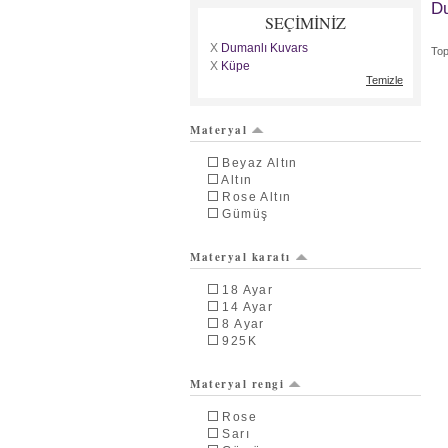
Du
SEÇİMİNİZ
X
Dumanlı Kuvars
To
X
Küpe
Temizle
Materyal
Beyaz Altın
Altın
Rose Altın
Gümüş
Materyal karatı
18 Ayar
14 Ayar
8 Ayar
925K
Materyal rengi
Rose
Sarı