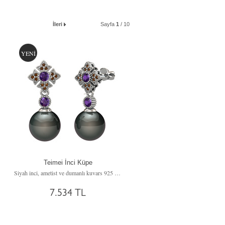
İleri
Sayfa
1
/ 10
YENİ
Teimei İnci Küpe
Siyah inci, ametist ve dumanlı kuvars 925 ayar gümüş küpe
7.534 TL