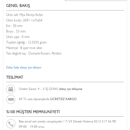
GENEL BAKIŞ
Ürün adı: Mya Akrep Kolye
Ürün kodu:
2691-1x7tzb4
Eni :
30 mm
Boyu :
53 mm
Ürün çapı : 0 mm
Toplam ağırlığı : 12.0335 gram
Materyal : 8 ayar rose altın
Yarı değerli taş : Dumanlı Kuvars, Peridot
Daha fazla detay için tıklayın
TESLİMAT
Üretim Süresi: 4 – 5 İŞ GÜNÜ
detay için tıklayınız
69 TL üstü alışverişlerde
ÜCRETSİZ KARGO
%100 MÜŞTERİ MEMNUNİYETİ
Bize email atın anında cevaplayalım ! 7/24 Destek Hattımız 0212 517 56 98
09:00 - 19:00 arası.